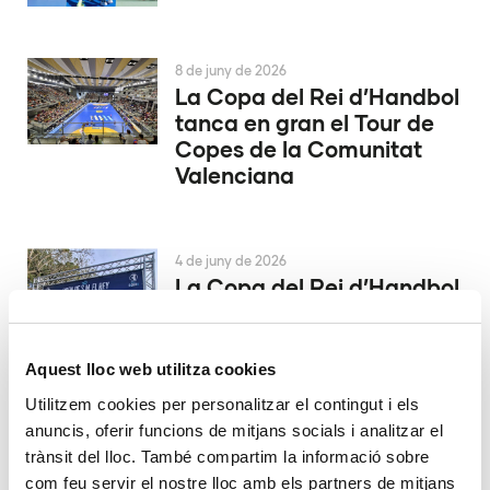
8 de juny de 2026
La Copa del Rei d’Handbol
tanca en gran el Tour de
Copes de la Comunitat
Valenciana
4 de juny de 2026
La Copa del Rei d’Handbol
es decidix a Alacant
Aquest lloc web utilitza cookies
29 de maig de 2026
Utilitzem cookies per personalitzar el contingut i els
El València Club d’Hoquei
anuncis, oferir funcions de mitjans socials i analitzar el
ascendix a la màxima
trànsit del lloc. També compartim la informació sobre
catogoría
com feu servir el nostre lloc amb els partners de mitjans