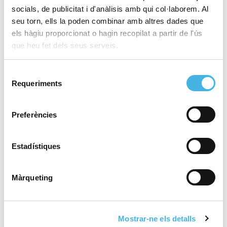
socials, de publicitat i d'anàlisis amb qui col·laborem. Al
seu torn, ells la poden combinar amb altres dades que
els hàgiu proporcionat o hagin recopilat a partir de l'ús
28 de maig de 2026
El València Club d’Hoquei,
que heu fet dels seus serveis.
a brindar el tercer ascens
de la temporada en la
Selecció
Comunitat de l’Esport
Requeriments
de
consentiment
Preferències
25 de maig de 2026
Fertiberia Port Sagunt
obra l’ascens a Asobal
Estadístiques
Màrqueting
21 de maig de 2026
València tornarà a acollir
la Copa del Rei de voleibol
Mostrar-ne els detalls