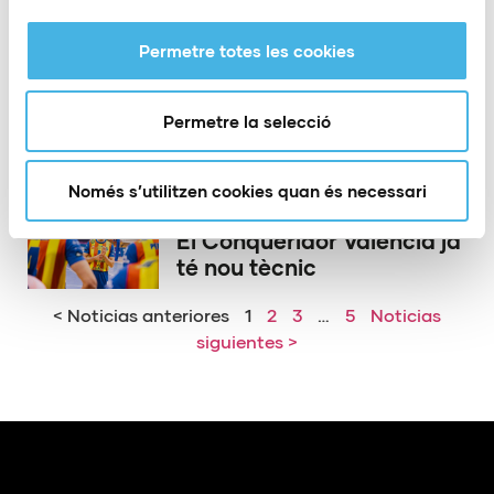
Permetre totes les cookies
21 de maig de 2026
El PAS Alcoi acomiada a
dos dels seus herois
Permetre la selecció
d’Europa
Només s’utilitzen cookies quan és necessari
15 de maig de 2026
El Conqueridor València ja
té nou tècnic
< Noticias anteriores
1
2
3
…
5
Noticias
siguientes >