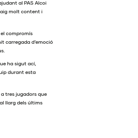
ajudant al PAS Alcoi
aig molt content i
 i el compromís
 nit carregada d’emoció
us.
ue ha sigut ací,
quip durant esta
 a tres jugadors que
l llarg dels últims