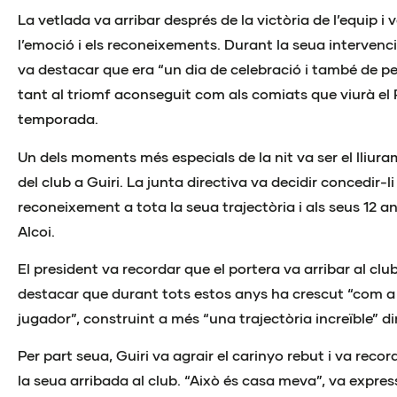
La vetlada va arribar després de la victòria de l’equip i
l’emoció i els reconeixements. Durant la seua intervenció
va destacar que era “un dia de celebració i també de pe
tant al triomf aconseguit com als comiats que viurà el P
temporada.
Un dels moments més especials de la nit va ser el lliuram
del club a Guiri. La junta directiva va decidir concedir-l
reconeixement a tota la seua trajectòria i als seus 12 a
Alcoi.
El president va recordar que el portera va arribar al club
destacar que durant tots estos anys ha crescut “com a
jugador”, construint a més “una trajectòria increïble” din
Per part seua, Guiri va agrair el carinyo rebut i va recor
la seua arribada al club. “Això és casa meva”, va expres