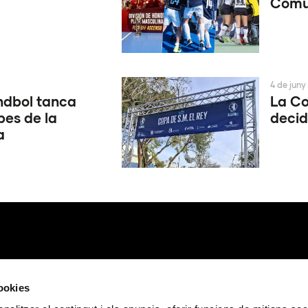
Comun
4 de juny
ndbol tanca
La Co
pes de la
decid
a
cookies