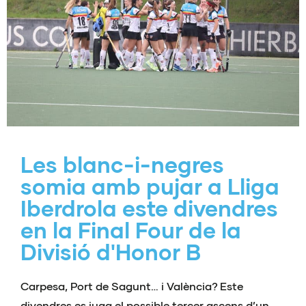
Les blanc-i-negres
somia amb pujar a Lliga
Iberdrola este divendres
en la Final Four de la
Divisió d'Honor B
Carpesa, Port de Sagunt… i València? Este
divendres es juga el possible tercer ascens d’un