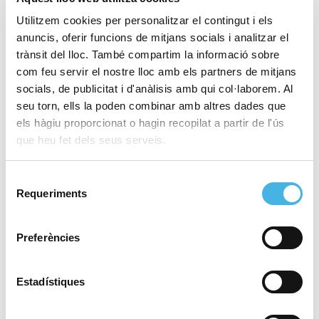
Utilitzem cookies per personalitzar el contingut i els
anuncis, oferir funcions de mitjans socials i analitzar el
trànsit del lloc. També compartim la informació sobre
com feu servir el nostre lloc amb els partners de mitjans
socials, de publicitat i d'anàlisis amb qui col·laborem. Al
seu torn, ells la poden combinar amb altres dades que
els hàgiu proporcionat o hagin recopilat a partir de l'ús
que heu fet dels seus serveis.
A les portes de l'ascens
Selecció
La il·lusió per l’ascens és inevitable, és un somni
Requeriments
de
que el València porta anys perseguint i les
consentiment
sensacions del planter són molt bones. Això sí, no
Preferències
seria la primera vegada que les blanc-i-negres es
queden a les portes de la Lliga Iberdrola d’hoquei
herba.
Estadístiques
De la mà de la Generalitat Valenciana, la