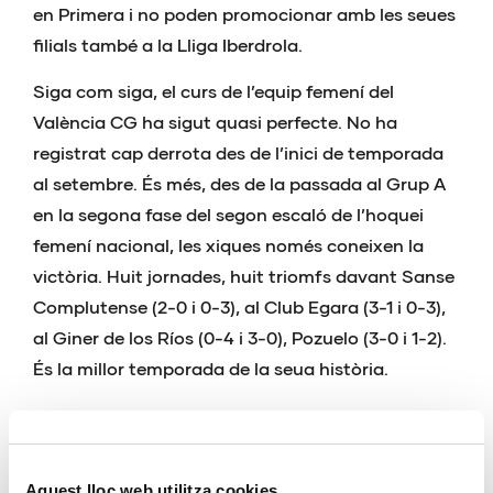
en Primera i no poden promocionar amb les seues
filials també a la Lliga Iberdrola.
Siga com siga, el curs de l’equip femení del
València CG ha sigut quasi perfecte. No ha
registrat cap derrota des de l’inici de temporada
al setembre. És més, des de la passada al Grup A
en la segona fase del segon escaló de l’hoquei
femení nacional, les xiques només coneixen la
victòria. Huit jornades, huit triomfs davant Sanse
Complutense (2-0 i 0-3), al Club Egara (3-1 i 0-3),
al Giner de los Ríos (0-4 i 3-0), Pozuelo (3-0 i 1-2).
És la millor temporada de la seua història.
Aquest lloc web utilitza cookies