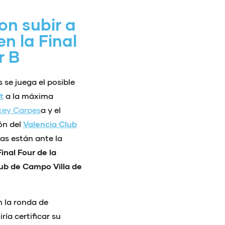
on subir a
en la Final
r B
 se juega el posible
t
a la máxima
ckey Carpes
a y el
lón del
Valencia Club
ras están ante la
Final Four de la
ub de Campo Villa de
en la ronda de
ría certificar su