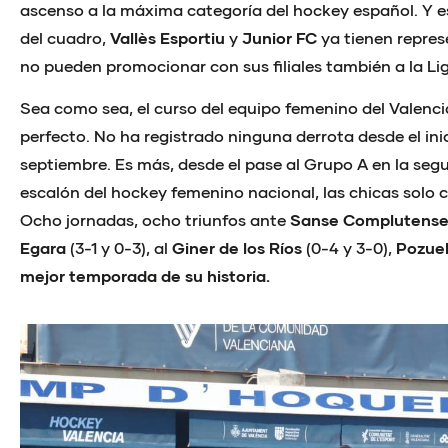
ascenso a la máxima categoría del hockey español. Y es
del cuadro,
Vallès Esportiu
y
Junior FC
ya tienen repres
no pueden promocionar con sus filiales también a la Lig
Sea como sea, el curso del equipo femenino del Valenci
perfecto. No ha registrado ninguna derrota desde el in
septiembre. Es más, desde el pase al Grupo A en la se
escalón del hockey femenino nacional, las chicas solo c
Ocho jornadas, ocho triunfos ante
Sanse Complutens
Egara
(3-1 y 0-3), al
Giner de los Ríos
(0-4 y 3-0),
Pozue
mejor temporada de su historia.