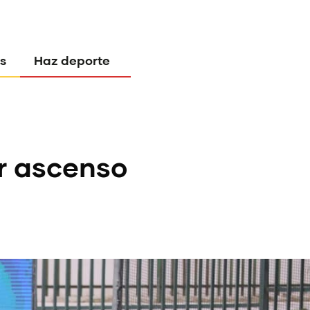
s
Haz deporte
er ascenso