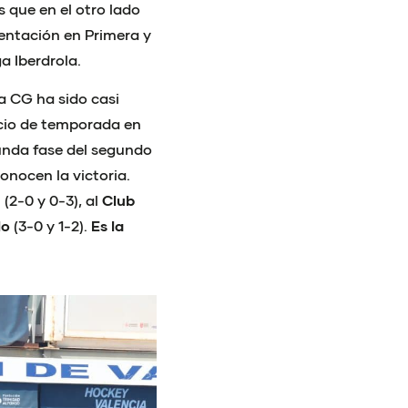
 que en el otro lado
entación en Primera y
a Iberdrola.
a CG ha sido casi
icio de temporada en
gunda fase del segundo
onocen la victoria.
e
(2-0 y 0-3), al
Club
lo
(3-0 y 1-2).
Es la