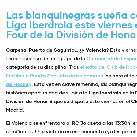
Las blanquinegras sueña c
Liga Iberdrola este viernes 
Four de la División de Hono
Carpesa, Puerto de Sagunto… ¿y Valencia?
Este viernes
tercer ascenso de un equipo de la
Comunitat de l’Espor
categoría de su disciplina. Tras
el éxito del Club de Ho
Fertiberia Puerto Sagunto de balonmano
, se abre el te
de Hockey
. Esta vez en clave femenina, las blanquineg
histórica oportunidad de subir a la
Liga Iberdrola
en la
División de Honor B
que se disputa este viernes en el
Cl
Madrid
.
El Valencia se enfrentará al
RC Jolaseta
a las
13:30h
, 
semifinales. Una victoria en ese encuentro ya les permiti