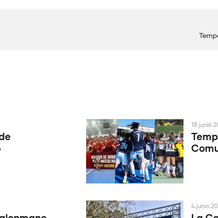
Tempo
18 junio 
 de
Tempo
6
Comun
4 junio 2
Balonmano
La Co