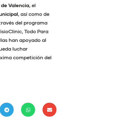
 de Valencia
, el
nicipal
, así como de
través del programa
isioClinic, Todo Para
llas han apoyado al
ueda luchar
áxima competición del