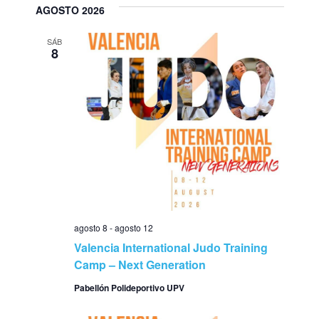
búsqu
AGOSTO 2026
de
y
Even
SÁB
8
vistas
de
Evento
agosto 8
-
agosto 12
Valencia International Judo Training
Camp – Next Generation
Pabellón Polideportivo UPV