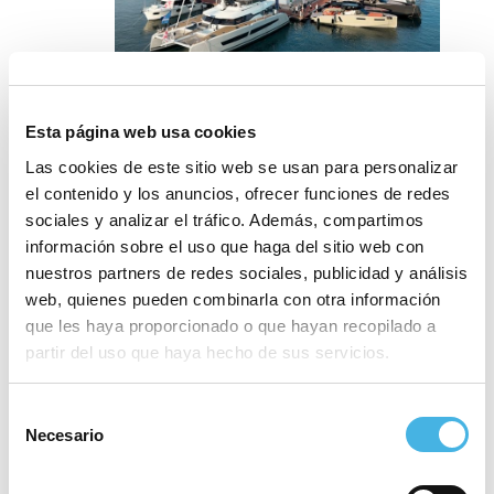
octubre 28
-
noviembre 1
Esta página web usa cookies
Valencia Boat Show
Las cookies de este sitio web se usan para personalizar
La Marina de València
el contenido y los anuncios, ofrecer funciones de redes
sociales y analizar el tráfico. Además, compartimos
SÁB
31
información sobre el uso que haga del sitio web con
nuestros partners de redes sociales, publicidad y análisis
web, quienes pueden combinarla con otra información
que les haya proporcionado o que hayan recopilado a
partir del uso que haya hecho de sus servicios.
Selección
Necesario
de
consentimiento