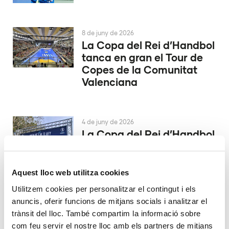
8 de juny de 2026
La Copa del Rei d’Handbol
tanca en gran el Tour de
Copes de la Comunitat
Valenciana
4 de juny de 2026
La Copa del Rei d’Handbol
es decidix a Alacant
Aquest lloc web utilitza cookies
29 de maig de 2026
Utilitzem cookies per personalitzar el contingut i els
El València Club d’Hoquei
anuncis, oferir funcions de mitjans socials i analitzar el
ascendix a la màxima
trànsit del lloc. També compartim la informació sobre
catogoría
com feu servir el nostre lloc amb els partners de mitjans