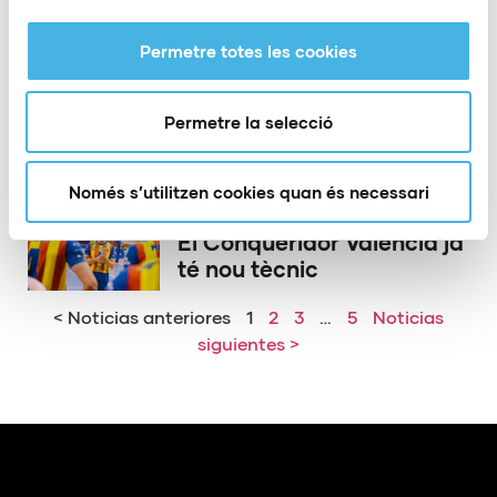
Permetre totes les cookies
21 de maig de 2026
El PAS Alcoi acomiada a
dos dels seus herois
Permetre la selecció
d’Europa
Només s’utilitzen cookies quan és necessari
15 de maig de 2026
El Conqueridor València ja
té nou tècnic
< Noticias anteriores
1
2
3
…
5
Noticias
siguientes >