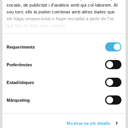
socials, de publicitat i d'anàlisis amb qui col·laborem. Al
seu torn, ells la poden combinar amb altres dades que
els hàgiu proporcionat o hagin recopilat a partir de l'ús
28 de maig de 2026
El València Club d’Hoquei,
que heu fet dels seus serveis.
a brindar el tercer ascens
de la temporada en la
Selecció
Comunitat de l’Esport
Requeriments
de
consentiment
Preferències
25 de maig de 2026
Fertiberia Port Sagunt
obra l’ascens a Asobal
Estadístiques
Màrqueting
21 de maig de 2026
València tornarà a acollir
la Copa del Rei de voleibol
Mostrar-ne els detalls