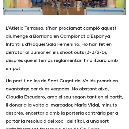
L’Atlètic Terrassa, s’han proclamat campió aquest
diumenge a Borriana en Campionat d’Espanya
Infantils d’Hoquei Sala Femenino. Ho han fet en
derrotar al Júnior en els shoot outs (3-3/2-0),
després que el temps reglamentari finalitzara amb
empat.
Un partit on les de Sant Cugat del Vallés prendrien
avantatge per dues vegades. No obstant això,
Claudia Escudero, amb el seu segon tant en el partit,
li donaria la volta al marcador. María Vidal, minuts
després, encertaria amb la porteria contrària per a
portar la resolució del xoc i del títol, a una sort
definitivament favorable a les de Ca Salas.