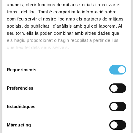
de shoot outs (4-4/3-2). Trobada que ha tingut en
anuncis, oferir funcions de mitjans socials i analitzar el
Félix Cagigas com a gran protagonista, ja que ha
trànsit del lloc. També compartim la informació sobre
sigut l’autor dels quatre gols dels càntabres, sent
com feu servir el nostre lloc amb els partners de mitjans
socials, de publicitat i d'anàlisis amb qui col·laborem. Al
fonamental l’últim per a poder forçar una tanda que
seu torn, ells la poden combinar amb altres dades que
ha acabat d’atorgar l’última de les preseas en joc als
els hàgiu proporcionat o hagin recopilat a partir de l'ús
de Santander.
que heu fet dels seus serveis.
PREMIS INDIVIDUALS:
Selecció
Requeriments
de
MÉS BEN JUGADOR: Éric Borrás (Club Egara)
consentiment
MÀXIM GOLEJADOR: Éric Borrás (Club Egara)
MILLOR PORTER: Martín Palazuelos (RS Tennis)
Preferències
A més, el València CH i el CH Carpesa van
representar a la Federació d’Hoquei de la Comunitat
Estadístiques
Valenciana en aquesta competició nacional en la
qual van finalitzar en la 12° i 9° posició,
Màrqueting
respectivament.