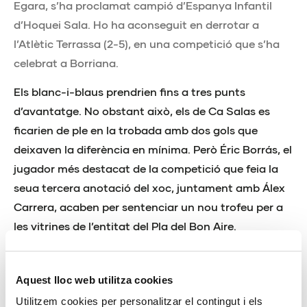
Egara, s’ha proclamat campió d’Espanya Infantil
d’Hoquei Sala. Ho ha aconseguit en derrotar a
l’Atlètic Terrassa (2-5), en una competició que s’ha
celebrat a Borriana.
Els blanc-i-blaus prendrien fins a tres punts
d’avantatge. No obstant això, els de Ca Salas es
ficarien de ple en la trobada amb dos gols que
deixaven la diferència en mínima. Però Éric Borrás, el
jugador més destacat de la competició que feia la
seua tercera anotació del xoc, juntament amb Álex
Carrera, acaben per sentenciar un nou trofeu per a
les vitrines de l’entitat del Pla del Bon Aire.
La medalla de bronze li l’han penjada els jugadors de
la RS Tennis enfront del Júnior, després d’un
Aquest lloc web utilitza cookies
espectacular partit que ha hagut de definir la tanda
Utilitzem cookies per personalitzar el contingut i els