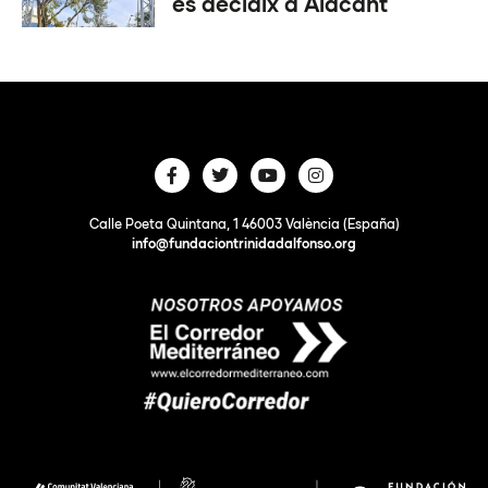
es decidix a Alacant
Calle Poeta Quintana, 1 46003 València (España)
info@fundaciontrinidadalfonso.org