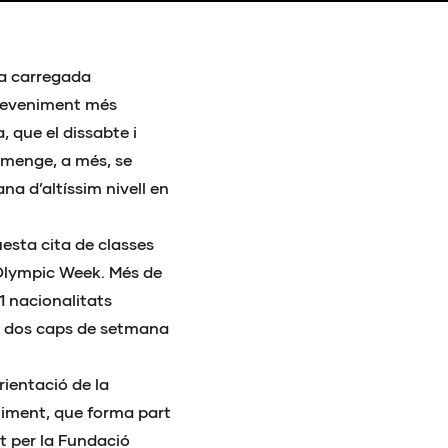
na carregada
sdeveniment més
, que el dissabte i
umenge, a més, se
a d’altíssim nivell en
esta cita de classes
Olympic Week. Més de
1 nacionalitats
de dos caps de setmana
rientació de la
niment, que forma part
 per la Fundació