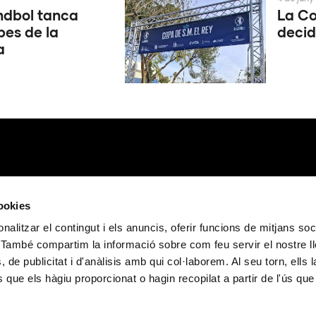
ndbol tanca
La Co
pes de la
decid
a
cookies
nalitzar el contingut i els anuncis, oferir funcions de mitjans soci
oc. També compartim la informació sobre com feu servir el nostre 
, de publicitat i d'anàlisis amb qui col·laborem. Al seu torn, ells 
que els hàgiu proporcionat o hagin recopilat a partir de l'ús que