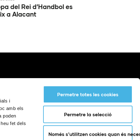
pa del Rei d’Handbol es
ix a Alacant
Permetre totes les cookies
als i
lloc amb els
Permetre la selecció
la poden
 heu fet dels
QUÈ ÉS?
CENTRES
NOTÍCIES
Només s’utilitzen cookies quan és nece