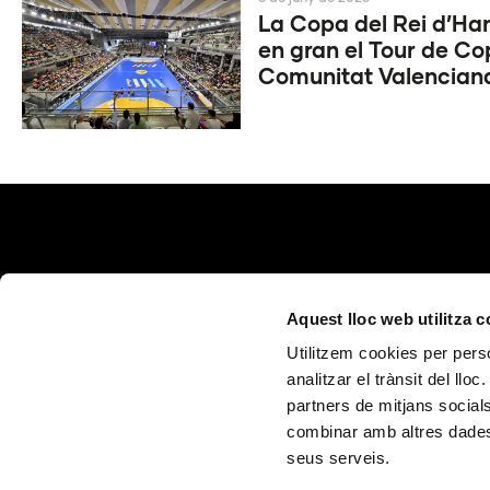
La Copa del Rei d’Ha
en gran el Tour de Co
Comunitat Valencian
Aquest lloc web utilitza 
Utilitzem cookies per perso
analitzar el trànsit del ll
partners de mitjans socials
Calle Poeta Quintana, 1 46003 València (España)
info@fundaciontrinidadalfonso.org
combinar amb altres dades 
seus serveis.