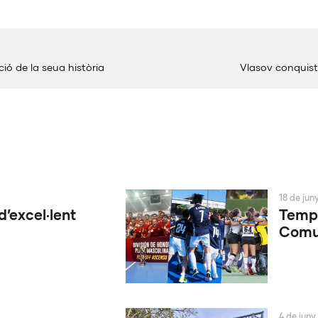
ió de la seua història
Vlasov conquista
18 de jun
d’excel·lent
Tempo
Comun
4 de juny