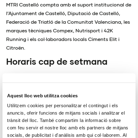
MTRI Castelló compta amb el suport institucional de
l’Ajuntament de Castelló, Diputació de Castelló,
Federació de Triatló de la Comunitat Valenciana, les
marques tècniques Compex, Nutrisport i 42K
Running i els col·laboradors locals Ciments Elit i
Citroën.
Horaris cap de setmana
Divendres 1 de juliol
18 h – 20 h Recollida de dorsals en Camp de
Aquest lloc web utilitza cookies
Futbol Javier Marquina (Castelló)
Utilitzem cookies per personalitzar el contingut i els
18 h – 20 h Expo en Camp de Futbol Javier
anuncis, oferir funcions de mitjans socials i analitzar el
Marquina (Castelló)
trànsit del lloc. També compartim la informació sobre
Dissabte 2 de juliol
com feu servir el nostre lloc amb els partners de mitjans
socials, de publicitat i d'anàlisis amb qui col·laborem. Al
6.30 h – 8.00 h Lliurament de dorsals