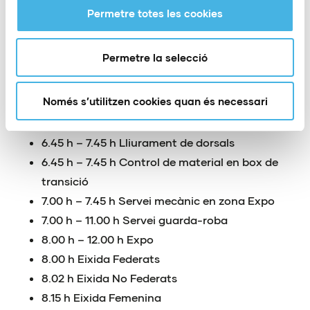
Permetre totes les cookies
8.54 h Supersprint parelles
11.00 h Lliurament de premis Sprint i
Supersprint
Permetre la selecció
Retirada de material en box des de les 10.00 h
18.00 h – 20.00 h Lliurament de dorsals olímpic
Només s’utilitzen cookies quan és necessari
Diumenge 3 de juliol
6.45 h – 7.45 h Lliurament de dorsals
6.45 h – 7.45 h Control de material en box de
transició
7.00 h – 7.45 h Servei mecànic en zona Expo
7.00 h – 11.00 h Servei guarda-roba
8.00 h – 12.00 h Expo
8.00 h Eixida Federats
8.02 h Eixida No Federats
8.15 h Eixida Femenina