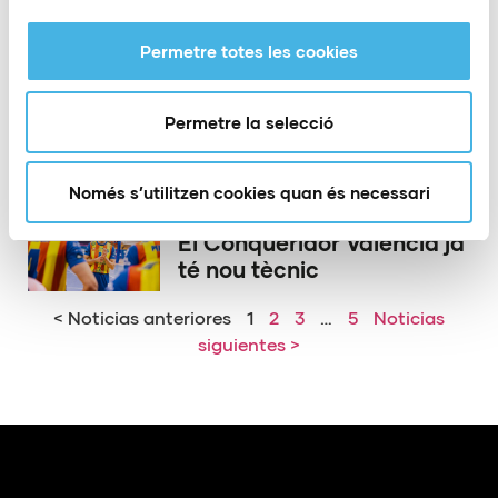
Permetre totes les cookies
21 de maig de 2026
El PAS Alcoi acomiada a
dos dels seus herois
Permetre la selecció
d’Europa
Només s’utilitzen cookies quan és necessari
15 de maig de 2026
El Conqueridor València ja
té nou tècnic
< Noticias anteriores
1
2
3
…
5
Noticias
siguientes >