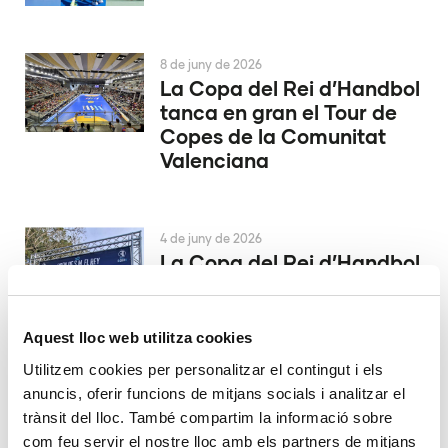
8 de juny de 2026
La Copa del Rei d’Handbol
tanca en gran el Tour de
Copes de la Comunitat
Valenciana
4 de juny de 2026
La Copa del Rei d’Handbol
es decidix a Alacant
Aquest lloc web utilitza cookies
29 de maig de 2026
Utilitzem cookies per personalitzar el contingut i els
El València Club d’Hoquei
anuncis, oferir funcions de mitjans socials i analitzar el
ascendix a la màxima
trànsit del lloc. També compartim la informació sobre
catogoría
com feu servir el nostre lloc amb els partners de mitjans