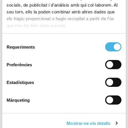
socials, de publicitat i d'anàlisis amb qui col·laborem. Al
seu torn, ells la poden combinar amb altres dades que
els hàgiu proporcionat o hagin recopilat a partir de l'ús
28 de maig de 2026
El València Club d’Hoquei,
que heu fet dels seus serveis.
a brindar el tercer ascens
de la temporada en la
Selecció
Comunitat de l’Esport
Requeriments
de
consentiment
Preferències
25 de maig de 2026
Fertiberia Port Sagunt
obra l’ascens a Asobal
Estadístiques
Màrqueting
21 de maig de 2026
València tornarà a acollir
la Copa del Rei de voleibol
Mostrar-ne els detalls