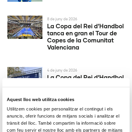
8 de juny de 2026
La Copa del Rei d’Handbol
tanca en gran el Tour de
Copes de la Comunitat
Valenciana
4 de juny de 2026
La Copa del Rei d’Handbol
es decidix a Alacant
Aquest lloc web utilitza cookies
29 de maig de 2026
Utilitzem cookies per personalitzar el contingut i els
El València Club d’Hoquei
anuncis, oferir funcions de mitjans socials i analitzar el
ascendix a la màxima
trànsit del lloc. També compartim la informació sobre
catogoría
com feu servir el nostre lloc amb els partners de mitjans