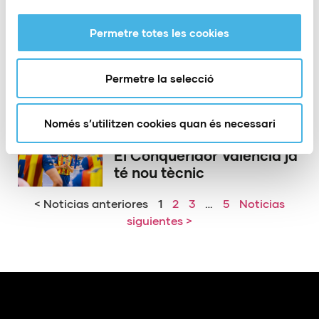
Permetre totes les cookies
21 de maig de 2026
El PAS Alcoi acomiada a
dos dels seus herois
Permetre la selecció
d’Europa
Només s’utilitzen cookies quan és necessari
15 de maig de 2026
El Conqueridor València ja
té nou tècnic
< Noticias anteriores
1
2
3
…
5
Noticias
siguientes >