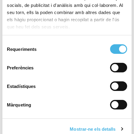
socials, de publicitat i d'anàlisis amb qui col·laborem. Al
seu torn, ells la poden combinar amb altres dades que
els hàgiu proporcionat o hagin recopilat a partir de l'ús
28 de maig de 2026
El València Club d’Hoquei,
que heu fet dels seus serveis.
a brindar el tercer ascens
de la temporada en la
Selecció
Comunitat de l’Esport
Requeriments
de
consentiment
Preferències
25 de maig de 2026
Fertiberia Port Sagunt
obra l’ascens a Asobal
Estadístiques
Màrqueting
21 de maig de 2026
València tornarà a acollir
la Copa del Rei de voleibol
Mostrar-ne els detalls