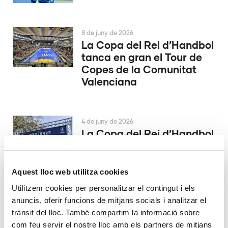
8 de juny de 2026
La Copa del Rei d’Handbol
tanca en gran el Tour de
Copes de la Comunitat
Valenciana
4 de juny de 2026
La Copa del Rei d’Handbol
es decidix a Alacant
Aquest lloc web utilitza cookies
29 de maig de 2026
Utilitzem cookies per personalitzar el contingut i els
El València Club d’Hoquei
anuncis, oferir funcions de mitjans socials i analitzar el
ascendix a la màxima
trànsit del lloc. També compartim la informació sobre
catogoría
com feu servir el nostre lloc amb els partners de mitjans