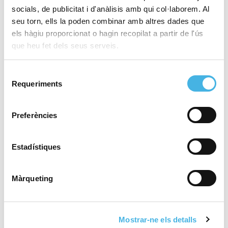
socials, de publicitat i d'anàlisis amb qui col·laborem. Al
seu torn, ells la poden combinar amb altres dades que
els hàgiu proporcionat o hagin recopilat a partir de l'ús
28 de maig de 2026
El València Club d’Hoquei,
que heu fet dels seus serveis.
a brindar el tercer ascens
de la temporada en la
Selecció
Comunitat de l’Esport
Requeriments
de
consentiment
Preferències
25 de maig de 2026
Fertiberia Port Sagunt
obra l’ascens a Asobal
Estadístiques
Màrqueting
21 de maig de 2026
València tornarà a acollir
la Copa del Rei de voleibol
Mostrar-ne els detalls