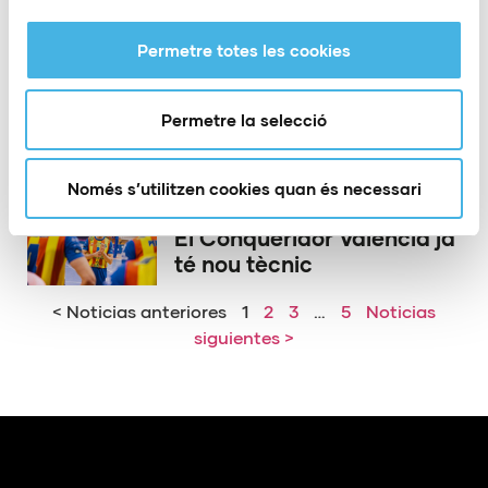
Permetre totes les cookies
21 de maig de 2026
El PAS Alcoi acomiada a
dos dels seus herois
Permetre la selecció
d’Europa
Només s’utilitzen cookies quan és necessari
15 de maig de 2026
El Conqueridor València ja
té nou tècnic
< Noticias anteriores
1
2
3
…
5
Noticias
siguientes >