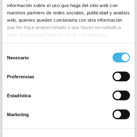
información sobre el uso que haga del sitio web con
nuestros partners de redes sociales, publicidad y análisis
web, quienes pueden combinarla con otra información
que les haya proporcionado o que hayan recopilado a
partir del uso que haya hecho de sus servicios.
Selección
Necesario
de
consentimiento
Preferencias
El Carpesa logra el ascenso
y lidera su grupo de
Estadística
semifinales
Marketing
El CH Carpesa también protagonizó la jornada de
ascensos para los equipos valencianos firmando