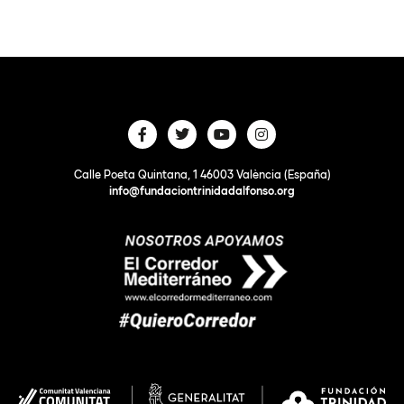
Calle Poeta Quintana, 1 46003 València (España)
info@fundaciontrinidadalfonso.org