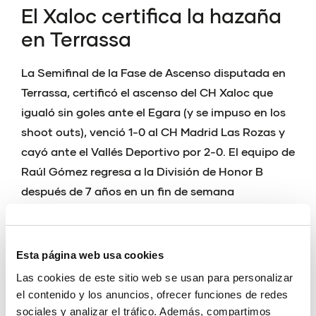
El Xaloc certifica la hazaña
en Terrassa
La Semifinal de la Fase de Ascenso disputada en
Terrassa, certificó el ascenso del CH Xaloc que
igualó sin goles ante el Egara (y se impuso en los
shoot outs), venció 1-0 al CH Madrid Las Rozas y
cayó ante el Vallés Deportivo por 2-0. El equipo de
Raúl Gómez regresa a la División de Honor B
después de 7 años en un fin de semana
emocionante para la club grana que, además, se
clasificó para la Fase Final que decidirá el título de
la Primera División Femenina.
Esta página web usa cookies
Las cookies de este sitio web se usan para personalizar
el contenido y los anuncios, ofrecer funciones de redes
sociales y analizar el tráfico. Además, compartimos