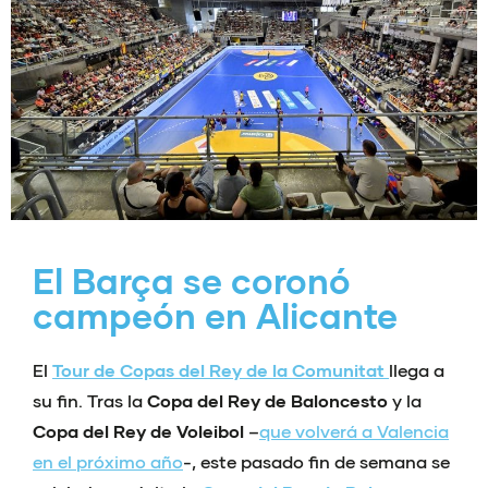
El Barça se coronó
campeón en Alicante
El
Tour de Copas del Rey de la Comunitat
llega a
su fin. Tras la
Copa del Rey de Baloncesto
y la
Copa del Rey de Voleibol
–
que volverá a Valencia
en el próximo año
-, este pasado fin de semana se