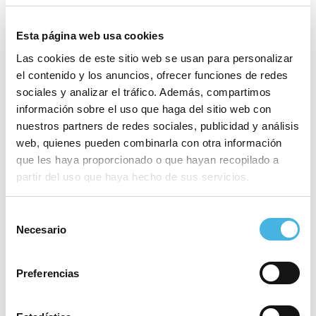
Esta página web usa cookies
Las cookies de este sitio web se usan para personalizar
el contenido y los anuncios, ofrecer funciones de redes
sociales y analizar el tráfico. Además, compartimos
información sobre el uso que haga del sitio web con
nuestros partners de redes sociales, publicidad y análisis
web, quienes pueden combinarla con otra información
que les haya proporcionado o que hayan recopilado a
partir del uso que haya hecho de sus servicios.
Selección
El Barça se celebra su título de campeón de la
Necesario
de
Copa del Rey de Balonmano 2026 (Foto: JL Recio)
consentimiento
Resultados de la Copa del Rey de
Preferencias
Balonmano 2026