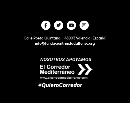
Calle Poeta Quintana, 1 46003 València (España)
info@fundaciontrinidadalfonso.org