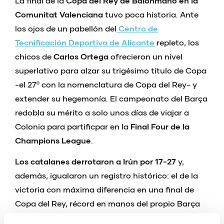
La final de la
Copa del Rey de Balonmano en la
Comunitat Valenciana
tuvo poca historia. Ante
los ojos de un pabellón del
Centro de
Tecnificación Deportiva de Alicante
repleto, los
chicos de
Carlos Ortega
ofrecieron un nivel
superlativo para alzar su trigésimo título de Copa
-el 27º con la nomenclatura de Copa del Rey- y
extender su hegemonía. El campeonato del Barça
redobla su mérito a solo unos días de viajar a
Colonia para partificpar en la
Final Four de la
Champions League
.
Los catalanes derrotaron a Irún por 17-27
y,
además, igualaron un registro histórico: el de la
victoria con máxima diferencia en una final de
Copa del Rey, récord en manos del propio Barça
desde 1983.