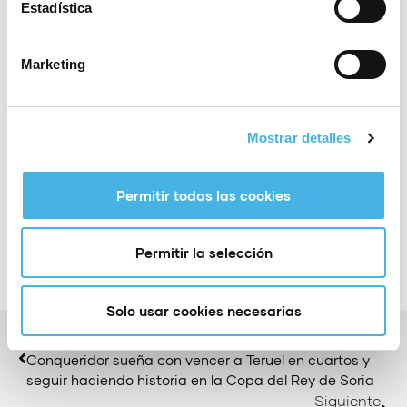
Estadística
las 20:45 horas con la dirección de los colegiados
montenegrinos Miljan Vesovic y Novica Mitrovic.
Marketing
Mostrar detalles
Compartir:
Permitir todas las cookies
Permitir la selección
Solo usar cookies necesarias
Anterior
Conqueridor sueña con vencer a Teruel en cuartos y
seguir haciendo historia en la Copa del Rey de Soria
Siguiente