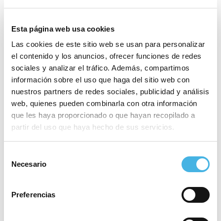
esta fase de grupos que ha sido tan bonita y dura a
la vez, será un partido muy duro porque ellos se
Esta página web usa cookies
juegan la clasificación”.
Las cookies de este sitio web se usan para personalizar
el contenido y los anuncios, ofrecer funciones de redes
Fernando Latorre nos decía que “sera nuestra
sociales y analizar el tráfico. Además, compartimos
despedida y queremos hacerlo bien, pero sabemos
información sobre el uso que haga del sitio web con
de la importancia que tiene para nosotros la liga.
nuestros partners de redes sociales, publicidad y análisis
Esperamos un partido durísimo porque ellos se
web, quienes pueden combinarla con otra información
juegan la clasificación, pero también será bonito de
que les haya proporcionado o que hayan recopilado a
jugarlo en un campo con mucho público, y nos
partir del uso que haya hecho de sus servicios.
servirá como piedra de toque para seguir
encontrando nuestro camino para esta segunda
Selección
Necesario
de
vuelta”.
consentimiento
El partido se jugará en el Arena Du Pays D’Aix de la
Preferencias
localidad de Aix en Provence y será retransmitido en
directo a través de la web de A Punt este martes a