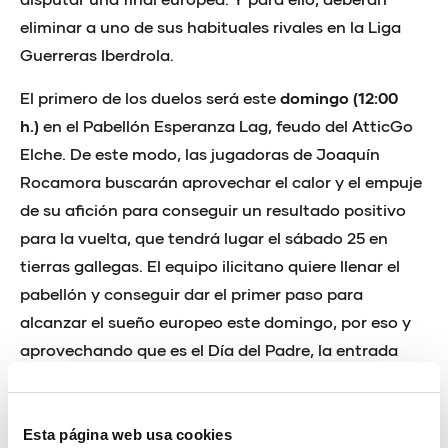
eliminar a uno de sus habituales rivales en la Liga
Guerreras Iberdrola.
El primero de los duelos será este
domingo (12:00
h.)
en el Pabellón Esperanza Lag, feudo del AtticGo
Elche. De este modo, las jugadoras de Joaquín
Rocamora buscarán aprovechar el calor y el empuje
de su afición para conseguir un resultado positivo
para la vuelta, que tendrá lugar el sábado 25 en
tierras gallegas. El equipo ilicitano quiere llenar el
pabellón y conseguir dar el primer paso para
alcanzar el sueño europeo este domingo, por eso y
aprovechando que es el Día del Padre, la entrada
será gratuita para los padres cuyos hijos jueguen en
el club. De esta manera, podrán disfrutar de un día
de balonmano en familia.
Esta página web usa cookies