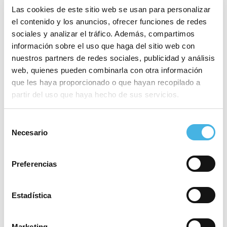
Las cookies de este sitio web se usan para personalizar
En cuartos de final, el conjunto de Ana Seabra sufrió
el contenido y los anuncios, ofrecer funciones de redes
para pasar de ronda, pero finalmente lo logró ante el
sociales y analizar el tráfico. Además, compartimos
Madeira Andebol portugués. Algo más holgada fue
información sobre el uso que haga del sitio web con
la clasificación de las franjiverdes, que eliminaron
nuestros partners de redes sociales, publicidad y análisis
web, quienes pueden combinarla con otra información
por un margen de 9 goles al Motive.co Gijón, el tercer
que les haya proporcionado o que hayan recopilado a
representante español esta temporada en la EHF
partir del uso que haya hecho de sus servicios.
European Cup.
Los
precedentes
de este curso
en la Liga Guerreras
Selección
Necesario
de
Iberdrola
favorecen al AtticGo Elche, que se ha
consentimiento
llevado la victoria en sus dos enfrentamientos ante
el Mecalia Atlético Guardés (24:21 en la Jornada 2;
Preferencias
23:24 en la Jornada 13).
Estadística
Marketing