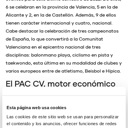
6 se celebran en la provincia de Valencia, 5 en la de
Alicante y 2, en la de Castellón. Además, 9 de ellos
tienen carácter internacional y cuatro, nacional.
Cabe destacar la celebración de tres campeonatos
de España, lo que convertirá a la Comunitat
Valenciana en el epicentro nacional de tres
disciplinas: balonmano playa, ciclismo en pista y
taekwondo, esta última en su modalidad de clubes y
varios europeos entre de atletismo, Beisbol e Hípica.
El PAC CV, motor económico
de la Comunitat de l’Esport
“Para la Fundación Trinidad Alfonso es muy
Esta página web usa cookies
importante mantener este programa para atraer
Las cookies de este sitio web se usan para personalizar
competiciones a la Comunitat Valenciana. Nuestro
el contenido y los anuncios, ofrecer funciones de redes