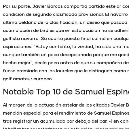
Por su parte, Javier Barcos compartía partido estelar con 
condición de segundo clasificado provisional. El navarro
último peldaño de la clasificación, un deseo que pasaba
acumulación de birdies que en esta ocasión no se adhería
golfista navarro. Su cuarto puesto final colmó en cualqu
aspiraciones. “Estoy contento, la verdad, ha sido una ma
aunque también un poco decepcionado porque me qued
hecho mejor”, decía poco antes de que su compañero de p
fuese premiado con los laureles que le distinguen como
golf amateur europeo.
Notable Top 10 de Samuel Espi
Al margen de la actuación estelar de los citados Javier 
mención especial para el rendimiento de Samuel Espinos
tras registrar un acumulado por debajo del par, -1 en con
la brillantez caracterizaron su actuación, plasmada en b