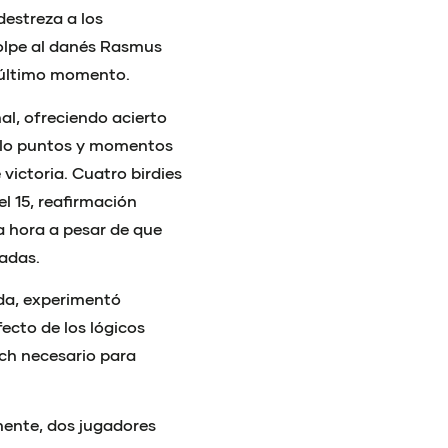
destreza a los
olpe al danés Rasmus
l último momento.
al, ofreciendo acierto
llo puntos y momentos
victoria. Cuatro birdies
el 15, reafirmación
a hora a pesar de que
zadas.
nada, experimentó
ecto de los lógicos
nch necesario para
ente, dos jugadores