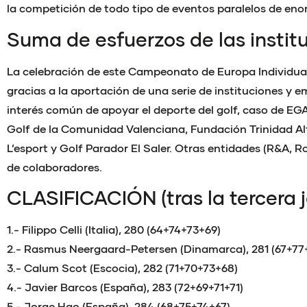
la competición de todo tipo de eventos paralelos de eno
Suma de esfuerzos de las instit
La celebración de este Campeonato de Europa Individual
gracias a la aportación de una serie de instituciones y e
interés común de apoyar el deporte del golf, caso de EG
Golf de la Comunidad Valenciana, Fundación Trinidad A
L’esport y Golf Parador El Saler. Otras entidades (R&A, Rol
de colaboradores.
CLASIFICACIÓN (tras la tercera 
1.- Filippo Celli (Italia), 280 (64+74+73+69)
2.- Rasmus Neergaard-Petersen (Dinamarca), 281 (67+77
3.- Calum Scot (Escocia), 282 (71+70+73+68)
4.- Javier Barcos (España), 283 (72+69+71+71)
5.- Jorge Hao (España), 284 (68+75+74+67)