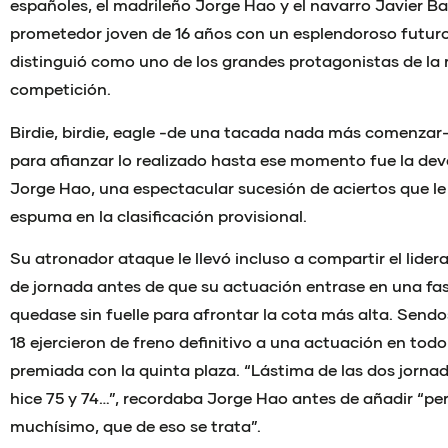
españoles, el madrileño Jorge Hao y el navarro Javier Ba
prometedor joven de 16 años con un esplendoroso futuro
distinguió como uno de los grandes protagonistas de la r
competición.
Birdie, birdie, eagle -de una tacada nada más comenzar- y
para afianzar lo realizado hasta ese momento fue la de
Jorge Hao, una espectacular sucesión de aciertos que le
espuma en la clasificación provisional.
Su atronador ataque le llevó incluso a compartir el lider
de jornada antes de que su actuación entrase en una fas
quedase sin fuelle para afrontar la cota más alta. Sendos
18 ejercieron de freno definitivo a una actuación en tod
premiada con la quinta plaza. “Lástima de las dos jorna
hice 75 y 74…”, recordaba Jorge Hao antes de añadir “pe
muchísimo, que de eso se trata”.