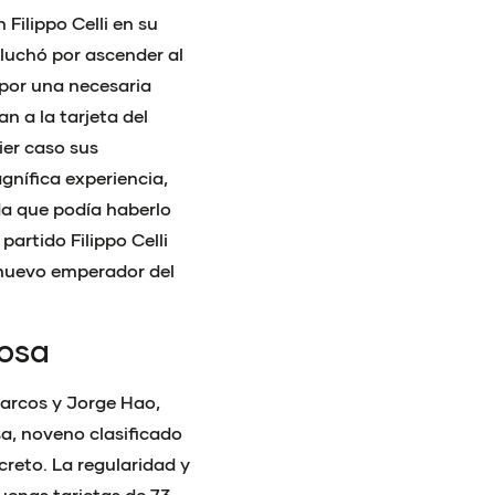
Filippo Celli en su
 luchó por ascender al
 por una necesaria
n a la tarjeta del
ier caso sus
gnífica experiencia,
a que podía haberlo
artido Filippo Celli
 nuevo emperador del
nosa
Barcos y Jorge Hao,
a, noveno clasificado
creto. La regularidad y
uenas tarjetas de 73,