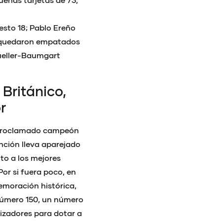
sto 18; Pablo Ereño
er quedaron empatados
Mueller-Baumgart
 Británico,
r
e proclamado campeón
inción lleva aparejado
to a los mejores
Por si fuera poco, en
emoración histórica,
número 150, un número
izadores para dotar a