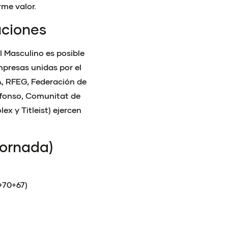
rme valor.
uciones
 Masculino es posible
mpresas unidas por el
A, RFEG, Federación de
lfonso, Comunitat de
ex y Titleist) ejercen
jornada)
+70+67)