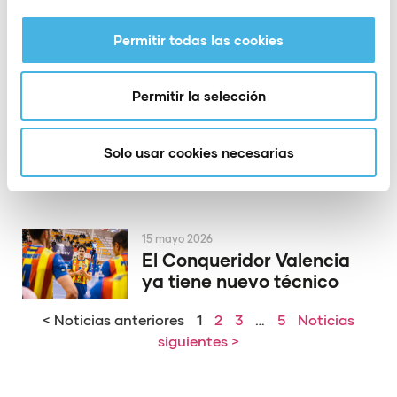
la Copa del Rey de
voleibol
Permitir todas las cookies
Permitir la selección
19 mayo 2026
El PAS Alcoy rinde
homenaje a dos de sus
Solo usar cookies necesarias
héroes de Europa
15 mayo 2026
El Conqueridor Valencia
ya tiene nuevo técnico
< Noticias anteriores
1
2
3
…
5
Noticias
siguientes >