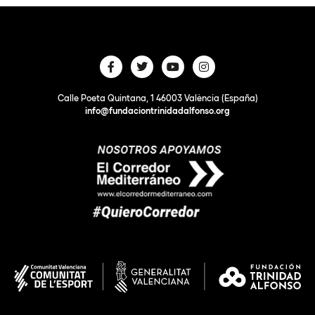
Calle Poeta Quintana, 1 46003 València (España)
info@fundaciontrinidadalfonso.org