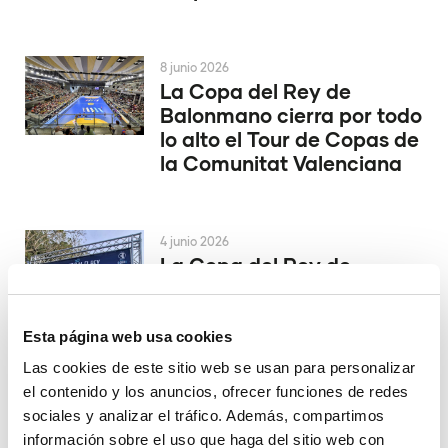
8 junio 2026
La Copa del Rey de
Balonmano cierra por todo
lo alto el Tour de Copas de
la Comunitat Valenciana
4 junio 2026
La Copa del Rey de
Balonmano se decide en
Alicante
Esta página web usa cookies
Las cookies de este sitio web se usan para personalizar
el contenido y los anuncios, ofrecer funciones de redes
29 mayo 2026
El Valencia Club de
sociales y analizar el tráfico. Además, compartimos
Hockey asciende a la
información sobre el uso que haga del sitio web con