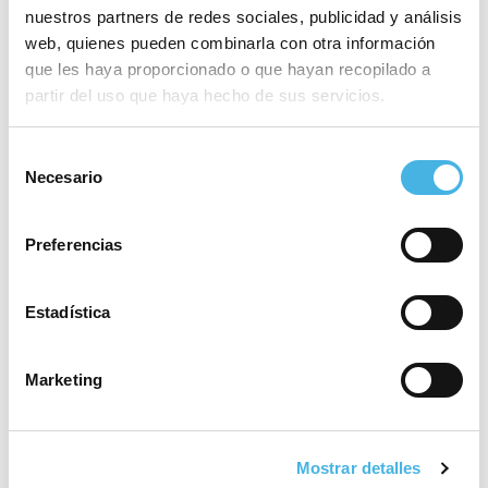
máxima catogoría
nuestros partners de redes sociales, publicidad y análisis
web, quienes pueden combinarla con otra información
que les haya proporcionado o que hayan recopilado a
partir del uso que haya hecho de sus servicios.
28 mayo 2026
El Valencia Club de
Hockey, a brindar el tercer
Selección
ascenso de la temporada
Necesario
de
en la Comunitat de
consentimiento
l’Esport
Preferencias
Estadística
25 mayo 2026
Fertiberia Puerto Sagunto
obra el ascenso a Asobal
Marketing
21 mayo 2026
Mostrar detalles
Valencia volverá a acoger