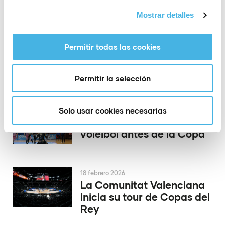
23 febrero 2026
Mostrar detalles
La Comunitat Valenciana
Olympic Week corona a
los campeones de España
Permitir todas las cookies
de ILCA 7, IQFOIL y
Formula Kite 2026
Permitir la selección
Solo usar cookies necesarias
19 febrero 2026
Derbi valenciano de
voleibol antes de la Copa
18 febrero 2026
La Comunitat Valenciana
inicia su tour de Copas del
Rey