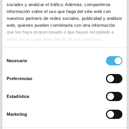
impacto mediático y
sociales y analizar el tráfico. Además, compartimos
proyección
información sobre el uso que haga del sitio web con
nuestros partners de redes sociales, publicidad y análisis
web, quienes pueden combinarla con otra información
que les haya proporcionado o que hayan recopilado a
2 marzo 2026
partir del uso que haya hecho de sus servicios.
10 años con el deporte
universitario: la Fundación
Trinidad Alfonso impulsa
Selección
Necesario
una nueva edición de
de
UniEsport
consentimiento
Preferencias
26 febrero 2026
Estadística
Valencia prende la mecha
de su primera Copa del
Rey de voleibol
Marketing