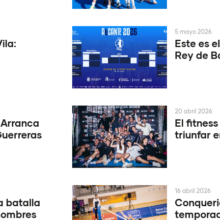
5 mayo 2026
ila:
Este es e
Rey de B
20 abril 2026
 Arranca
El fitness
 Guerreras
triunfar 
16 abril 2026
 batalla
Conquerid
 nombres
temporad