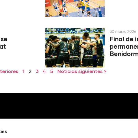
30 marzo 2026
 se
Final de 
at
permanen
Benidor
teriores
1
2
3
4
5
Noticias siguientes >
ies