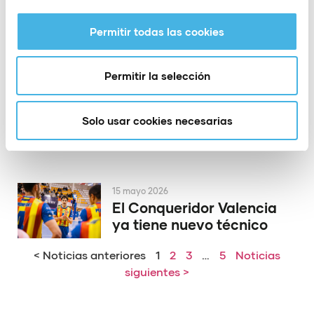
la Copa del Rey de
voleibol
Permitir todas las cookies
Permitir la selección
19 mayo 2026
El PAS Alcoy rinde
homenaje a dos de sus
Solo usar cookies necesarias
héroes de Europa
15 mayo 2026
El Conqueridor Valencia
ya tiene nuevo técnico
< Noticias anteriores
1
2
3
…
5
Noticias
siguientes >