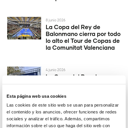
8 junio 2026
La Copa del Rey de
Balonmano cierra por todo
lo alto el Tour de Copas de
la Comunitat Valenciana
4 junio 2026
La Copa del Rey de
Balonmano se decide en
Alicante
Esta página web usa cookies
Las cookies de este sitio web se usan para personalizar
el contenido y los anuncios, ofrecer funciones de redes
29 mayo 2026
El Valencia Club de
sociales y analizar el tráfico. Además, compartimos
Hockey asciende a la
información sobre el uso que haga del sitio web con