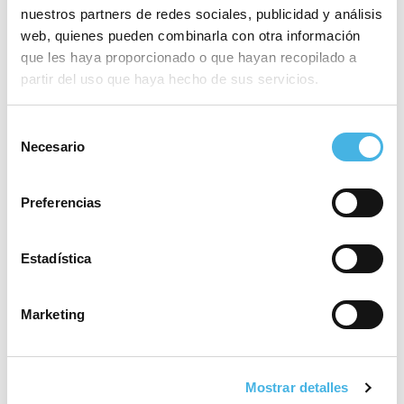
máxima catogoría
nuestros partners de redes sociales, publicidad y análisis
web, quienes pueden combinarla con otra información
que les haya proporcionado o que hayan recopilado a
partir del uso que haya hecho de sus servicios.
28 mayo 2026
El Valencia Club de
Hockey, a brindar el tercer
Selección
Necesario
ascenso de la temporada
de
en la Comunitat de
consentimiento
l’Esport
Preferencias
Estadística
25 mayo 2026
Fertiberia Puerto Sagunto
obra el ascenso a Asobal
Marketing
21 mayo 2026
Mostrar detalles
Valencia volverá a acoger