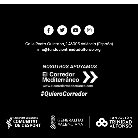
Calle Poeta Quintana, 1 46003 València (España)
info@fundaciontrinidadalfonso.org