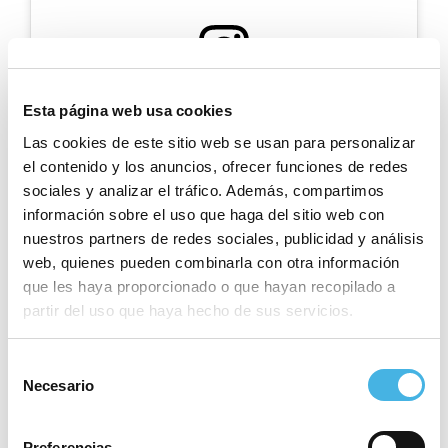
Ver esta publicación en Instagram
Esta página web usa cookies
Las cookies de este sitio web se usan para personalizar
el contenido y los anuncios, ofrecer funciones de redes
sociales y analizar el tráfico. Además, compartimos
información sobre el uso que haga del sitio web con
nuestros partners de redes sociales, publicidad y análisis
web, quienes pueden combinarla con otra información
que les haya proporcionado o que hayan recopilado a
partir del uso que haya hecho de sus servicios.
Una publicación compartida de Liga Guerreras Iberdrola (@ligaguerrerasiberdrola)
Selección
Por favor, acepta las cookies de
estadísticas,
Necesario
de
marketing
para ver este elemento.
consentimiento
Play-down con poco margen de
Preferencias