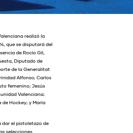
lenciana realizó la
24, que se disputará del
sencia de Rocío Gil,
uesta, Diputado de
orte de la Generalitat
rinidad Alfonso; Carlos
uto femenino; Jesús
munidad Valenciana;
a de Hockey; y María
 dar el pistoletazo de
las selecciones