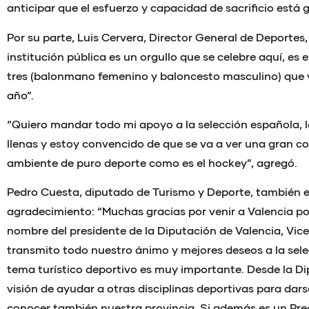
anticipar que el esfuerzo y capacidad de sacrificio está 
Por su parte, Luis Cervera, Director General de Deporte
institución pública es un orgullo que se celebre aquí, es 
tres (balonmano femenino y baloncesto masculino) que 
año”.
“Quiero mandar todo mi apoyo a la selección española, l
llenas y estoy convencido de que se va a ver una gran c
ambiente de puro deporte como es el hockey”, agregó.
Pedro Cuesta, diputado de Turismo y Deporte, también 
agradecimiento: “Muchas gracias por venir a Valencia por
nombre del presidente de la Diputación de Valencia, Vi
transmito todo nuestro ánimo y mejores deseos a la sele
tema turístico deportivo es muy importante. Desde la D
visión de ayudar a otras disciplinas deportivas para dars
conocer también nuestra provincia. Si además es un Pr