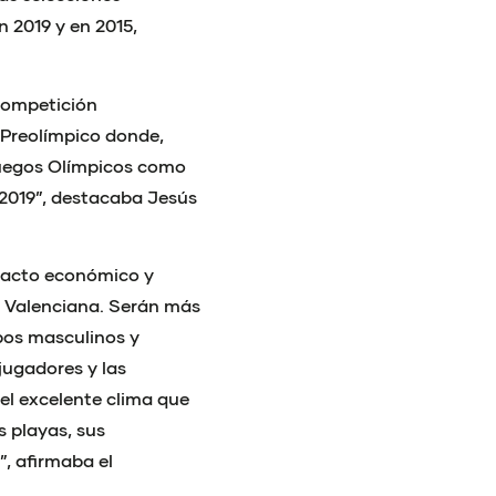
n 2019 y en 2015,
 competición
 Preolímpico donde,
Juegos Olímpicos como
 2019”, destacaba Jesús
mpacto económico y
d Valenciana. Serán más
ipos masculinos y
jugadores y las
el excelente clima que
s playas, sus
”, afirmaba el