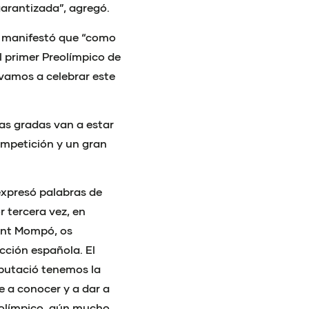
garantizada”, agregó.
s, manifestó que “como
el primer Preolímpico de
vamos a celebrar este
as gradas van a estar
ompetición y un gran
expresó palabras de
 tercera vez, en
cent Mompó, os
cción española. El
iputació tenemos la
e a conocer y a dar a
eolímpico, aún mucho