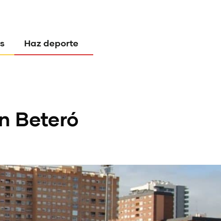
s
Haz deporte
n Beteró