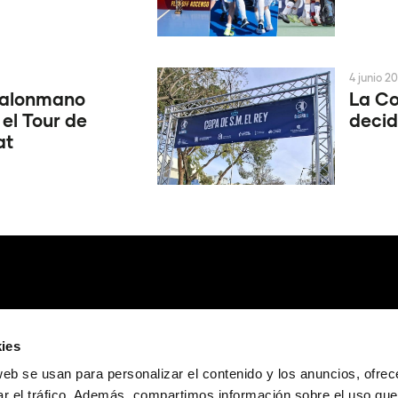
4 junio 2
Balonmano
La Co
 el Tour de
decid
at
ies
web se usan para personalizar el contenido y los anuncios, ofrec
ar el tráfico. Además, compartimos información sobre el uso que