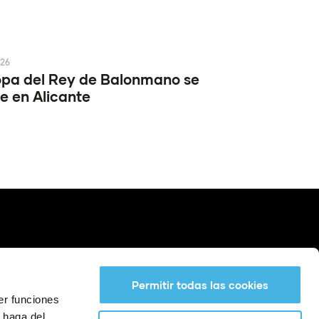
026
pa del Rey de Balonmano se
e en Alicante
Permitir todas las cookies
er funciones
 haga del