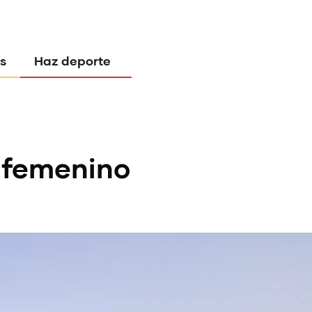
s
Haz deporte
l femenino