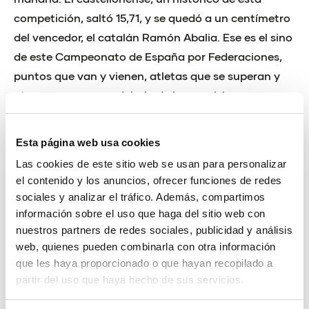
competición, saltó 15,71, y se quedó a un centímetro
del vencedor, el catalán Ramón Abalia. Ese es el sino
de este Campeonato de España por Federaciones,
puntos que van y vienen, atletas que se superan y
otros que caen por debajo de las previsiones por
marcas.
Esta página web usa cookies
Esto lo sufrió Ferran Ramírez, que saltó 7,24 y se
quedó a un centímetro del segundo, Carlos Beltrán.
Las cookies de este sitio web se usan para personalizar
el contenido y los anuncios, ofrecer funciones de redes
Le sonrió la suerte. El riojano fue hacia el foso con
sociales y analizar el tráfico. Además, compartimos
viento a favor (+2.6) y el castellonense, en contra
información sobre el uso que haga del sitio web con
(-0.3). Otro segundo puesto llegó en los 1.500 gracias
nuestros partners de redes sociales, publicidad y análisis
a Miriam Costa.
web, quienes pueden combinarla con otra información
que les haya proporcionado o que hayan recopilado a
La selección valenciana cayó por la tarde, menos
partir del uso que haya hecho de sus servicios.
propicia que la jornada de la mañana. Aún así hubo
grandes destellos, como el triunfo de Carla Masip,