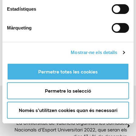
Estadístiques
Màrqueting
Compartir:
Mostrar-ne els detalls
Permetre totes les cookies
Permetre la selecció
Anterior
Més de 2.700 corredors i corredores, en la 10a Carrera
Universitat de València
Només s’utilitzen cookies quan és necessari
Siguiente
La Universitat de València organitza les Jornades
Nacionals d’Esport Universitari 2022, que seran els