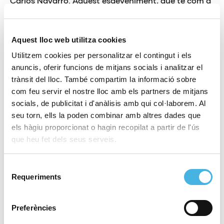
Carlos Navarro. Aquest esdeveniment, que té com a
tema principal la ‘Comunicació en la universitat i
l’esport universitari’, pretén ser un fòrum de diàleg i
Aquest lloc web utilitza cookies
intercanvi de coneixements i estratègies de la gestió
Utilitzem cookies per personalitzar el contingut i els
esportiva implementada en les universitats
anuncis, oferir funcions de mitjans socials i analitzar el
europees més diverses.
trànsit del lloc. També compartim la informació sobre
“El Fòrum ENAS és una oportunitat per a
com feu servir el nostre lloc amb els partners de mitjans
socials, de publicitat i d'anàlisis amb qui col·laborem. Al
intercanviar pràctiques i idees innovadores amb les
seu torn, ells la poden combinar amb altres dades que
Universitats veïnes”, apunta Ana Mª Gómez. “El
els hàgiu proporcionat o hagin recopilat a partir de l'ús
nostre objectiu és extraure tota la informació
que heu fet dels seus serveis.
possible per a millorar la promoció i el lliurament del
desenvolupament esportiu en la UV i, a més, aportar
Selecció
el nostre granet d’arena en aquest fòrum per a
Requeriments
de
contribuir al desenvolupament de bones pràctiques
consentiment
en l’esport i l’activitat física en l’entorn universitari
Preferències
per a la comunitat europea”, ha explicat la directora.