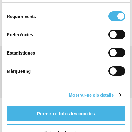
Selecció
Requeriments
de
consentiment
Preferències
Estadístiques
Anterior
Els nacionals de Lluites Olímpiques, Sambo i Combat
Sambo arriben a la Comunitat de l’Esport
Màrqueting
Siguiente
La castellonenca Naiara Pérez, reina del Campionat
d’Espanya sub18
Mostrar-ne els detalls
Permetre totes les cookies
Noticias relacionadas