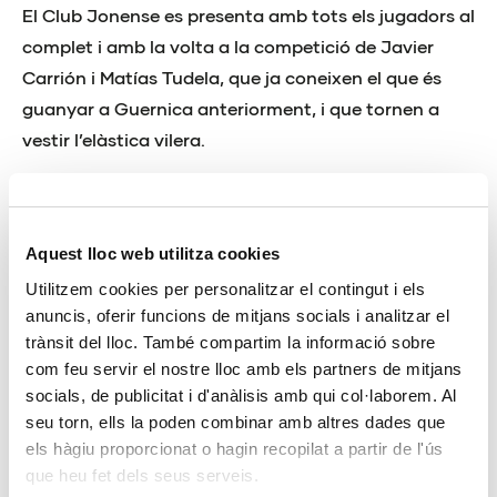
El Club Jonense es presenta amb tots els jugadors al
complet i amb la volta a la competició de Javier
Carrión i Matías Tudela, que ja coneixen el que és
guanyar a Guernica anteriorment, i que tornen a
vestir l’elàstica vilera.
El partit es podrà seguir des de
Comunitat Media
on
la Vila espera comptar amb el suport de tota la
Comunitat de l’Esport per a animar a aquest equip
Aquest lloc web utilitza cookies
referent necessitat de punts, i que amb el suport de
Utilitzem cookies per personalitzar el contingut i els
tots, confia a aconseguir l’esperat objectiu de la
anuncis, oferir funcions de mitjans socials i analitzar el
permanència.
trànsit del lloc. També compartim la informació sobre
com feu servir el nostre lloc amb els partners de mitjans
socials, de publicitat i d'anàlisis amb qui col·laborem. Al
seu torn, ells la poden combinar amb altres dades que
els hàgiu proporcionat o hagin recopilat a partir de l'ús
que heu fet dels seus serveis.
Compartir: