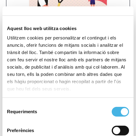
Aquest lloc web utilitza cookies
Utilitzem cookies per personalitzar el contingut i els
anuncis, oferir funcions de mitjans socials i analitzar el
Campionat Espanya Escolar
Campionat Espanya Duatló
trànsit del lloc. També compartim la informació sobre
Relleus/Parelles
Tenis Mesa
com feu servir el nostre lloc amb els partners de mitjans
«
»
socials, de publicitat i d'anàlisis amb qui col·laborem. Al
seu torn, ells la poden combinar amb altres dades que
els hàgiu proporcionat o hagin recopilat a partir de l'ús
Aquest esdeveniment ja ha passat.
que heu fet dels seus serveis.
Etiquetes de l'Esdeveniment:
Selecció
PAC_CV 2024
Requeriments
de
consentiment
Comença:
17 març 2024
Preferències
Finalitza:
24 març 2024