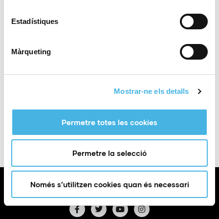
Categoria:
Tennis
Estadístiques
Lugar
Villena
Màrqueting
Torneig Júnior de Tenis Eduardo Ferrero
Mostrar-ne els detalls
Afegir a Google
+ Exportació a
Calendar
iCal
Permetre totes les cookies
Permetre la selecció
Només s’utilitzen cookies quan és necessari