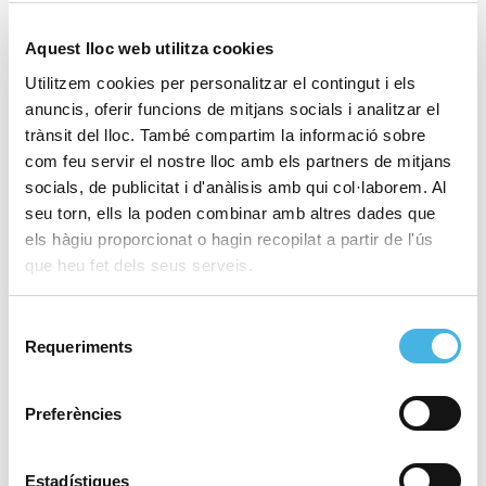
Aquest lloc web utilitza cookies
Utilitzem cookies per personalitzar el contingut i els
anuncis, oferir funcions de mitjans socials i analitzar el
trànsit del lloc. També compartim la informació sobre
ITF Junior Grado 1 JC Ferrero
Volta ciclista a la Comunitat
com feu servir el nostre lloc amb els partners de mitjans
»
Valenciana
socials, de publicitat i d'anàlisis amb qui col·laborem. Al
«
seu torn, ells la poden combinar amb altres dades que
els hàgiu proporcionat o hagin recopilat a partir de l'ús
que heu fet dels seus serveis.
Aquest esdeveniment ja ha passat.
Selecció
Requeriments
Comença:
11 febrer 2021
de
consentiment
Finalitza:
15 febrer 2021
Preferències
Organitzador
Federacion Española de Vela
Estadístiques