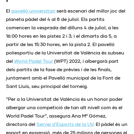
El
pavelló universitari
serà escenari del millor joc del
planeta pàdel del 4 al 8 de juliol. Els partits
comencen la vesprada del dilluns 4 de juliol, a les
16:00 hores en les pistes 2 i 3; i el dimarts dia 5, a
partir de les 15:30 hores, en la pista 2. El pavelló
poliesportiu de la Universitat de València és subseu
del
World Padel Tour
(WPT) 2022, i albergarà part
dels partits de la fase de prèvies i de les finals,
juntament amb el Pavelló municipal de la Font de
Sant Lluís, seu principal del torneig.
“Per a la Universitat de València és un honor poder
albergar una competició de tan alt nivell com és el
World Padel Tour”, assegura Ana Mª Gómez,
directora del
Servei d’Esports de la UV
. El pàdel és un
esport en expansió, més de 25 milions de persones el