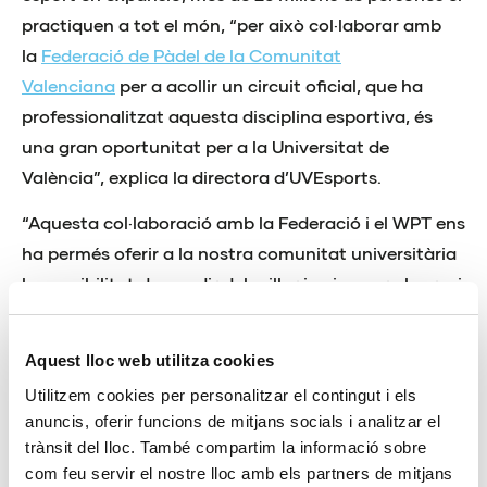
practiquen a tot el món, “per això col·laborar amb
la
Federació de Pàdel de la Comunitat
Valenciana
per a acollir un circuit oficial, que ha
professionalitzat aquesta disciplina esportiva, és
una gran oportunitat per a la Universitat de
València”, explica la directora d’UVEsports.
“Aquesta col·laboració amb la Federació i el WPT ens
ha permés oferir a la nostra comunitat universitària
la possibilitat de gaudir del millor joc i posar al servei
de la societat valenciana les nostres instal·lacions,
ja que el pavelló poliesportiu de la UV és un dels pocs
Aquest lloc web utilitza cookies
espais que compleix amb els requisits per a celebrar
Utilitzem cookies per personalitzar el contingut i els
un esdeveniment esportiu d’aquestes
anuncis, oferir funcions de mitjans socials i analitzar el
característiques”, ha assenyalat Ana Mª Gómez.
trànsit del lloc. També compartim la informació sobre
com feu servir el nostre lloc amb els partners de mitjans
La directora del Servei d’Esports ha explicat que la