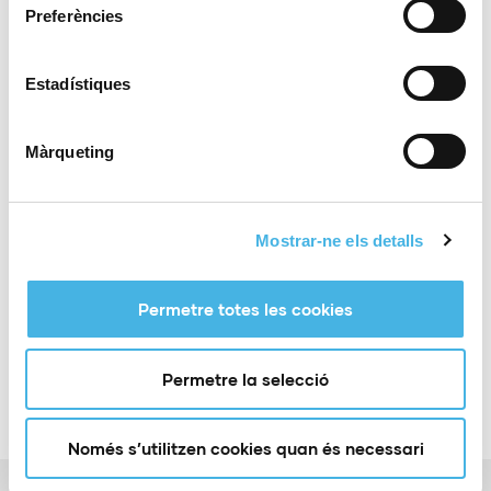
nivell i ara a més, fem una bona faena de base
».
Preferències
Estadístiques
Zoom a l’Esport publicat a les Províncies per Lourdes
Martí
Màrqueting
Mostrar-ne els detalls
Compartir:
Permetre totes les cookies
Permetre la selecció
Només s’utilitzen cookies quan és necessari