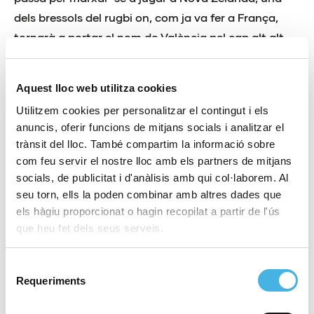
dels bressols del rugbi on, com ja va fer a França,
tornarà a portar el nom de València pel cap alt alt.
Sobre una altra de les línies de treball del club
rojinegro reflexiona Sergi Muñoz. El coordinador de
Aquest lloc web utilitza cookies
les escoles femenines del CAU, a més d’entrenador,
Utilitzem cookies per personalitzar el contingut i els
amb més d’una dècada d’experiència a la seua
anuncis, oferir funcions de mitjans socials i analitzar el
trànsit del lloc. També compartim la informació sobre
esquena, es mostra «
content
» per les expectatives
com feu servir el nostre lloc amb els partners de mitjans
de la pròxima campanya. «
Iniciem la temporada
socials, de publicitat i d'anàlisis amb qui col·laborem. Al
amb un projecte nou, amb les xiques més joves que
seu torn, ells la poden combinar amb altres dades que
s’incorporen al primer equip il·lusionades amb la idea
els hàgiu proporcionat o hagin recopilat a partir de l'ús
que aniran formant-se i assimilant els valors
que heu fet dels seus serveis.
d’aquest esport
», afirma Sergi Muñoz. En l’actualitat
hi ha més de 25 fitxes donades d’alta per a formar
Selecció
Requeriments
part d’un futur «prometedor»: «
En la Comunitat
de
consentiment
Valenciana som el referent en rugbi femení, amb