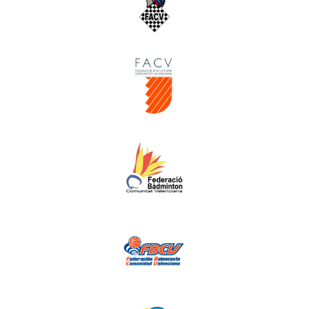
Escacs
Atletisme
Bàdminton
Bàsquet