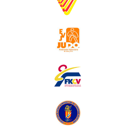
Hoquei
Judo
Karate
Lluites Olímpiques