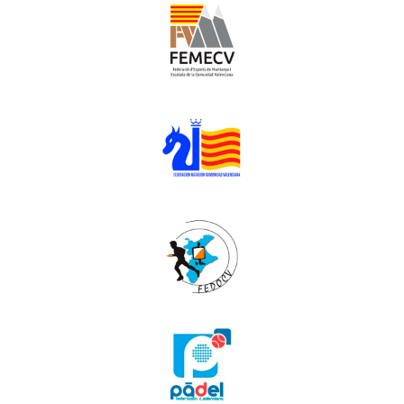
Muntanya i escalada
Natació
Orientació
Pàdel