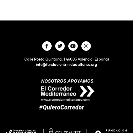
Calle Poeta Quintana, 1 46003 València (España)
info@fundaciontrinidadalfonso.org