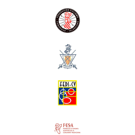
Ciclisme
Esgrima
Esports per a persones amb discapacitat intel·lectual
Esports adaptats