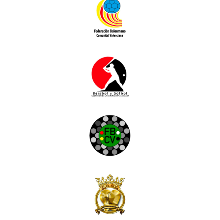
Handbol
Beisbol
Billar
Boxa