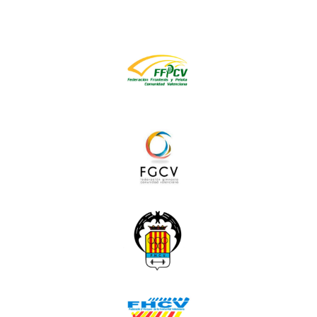
Frontenis
Gimnàstica
Halterofília