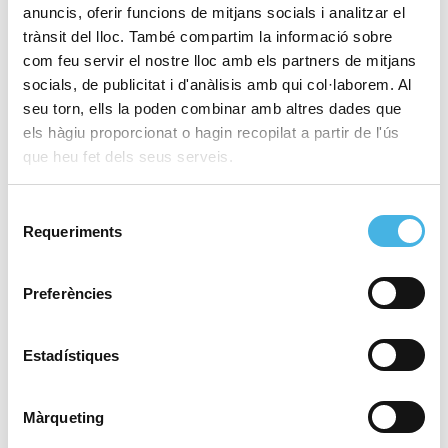
anuncis, oferir funcions de mitjans socials i analitzar el
trànsit del lloc. També compartim la informació sobre
com feu servir el nostre lloc amb els partners de mitjans
socials, de publicitat i d'anàlisis amb qui col·laborem. Al
Rem
seu torn, ells la poden combinar amb altres dades que
els hàgiu proporcionat o hagin recopilat a partir de l'ús
que heu fet dels seus serveis.
Selecció
Rugbi
Requeriments
de
consentiment
Preferències
Salvament i socorrisme
Estadístiques
Màrqueting