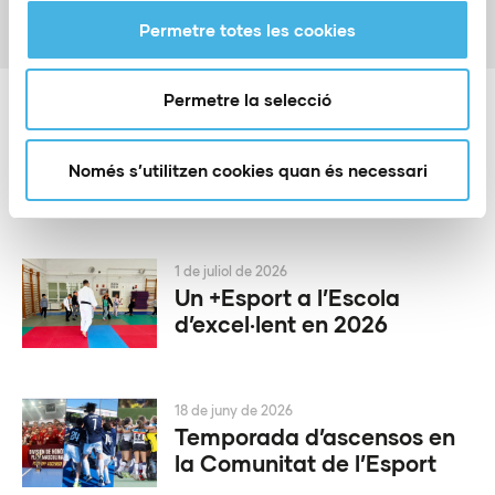
L’imparable ascens de la pràctica del pàdel en la
Permetre totes les cookies
Comunitat
Permetre la selecció
Noticias relacionadas
Només s’utilitzen cookies quan és necessari
1 de juliol de 2026
Un +Esport a l’Escola
d’excel·lent en 2026
18 de juny de 2026
Temporada d’ascensos en
la Comunitat de l’Esport