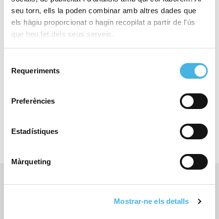
continua en la senda de l’èxit i promet continuar
seu torn, ells la poden combinar amb altres dades que
escrivint pàgines emocionants en el futur pròxim.
els hàgiu proporcionat o hagin recopilat a partir de l'ús
que heu fet dels seus serveis.
Selecció
Requeriments
de
Compartir:
consentiment
Preferències
Estadístiques
Màrqueting
Anterior
El somni olímpic de l’esport llançat a la conquesta
d’Amèrica
Mostrar-ne els detalls
Siguiente