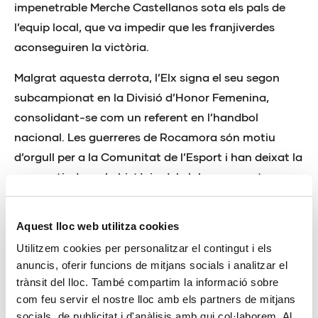
impenetrable Merche Castellanos sota els pals de
l’equip local, que va impedir que les franjiverdes
aconseguiren la victòria.
Malgrat aquesta derrota, l’Elx signa el seu segon
subcampionat en la Divisió d’Honor Femenina,
consolidant-se com un referent en l’handbol
nacional. Les guerreres de Rocamora són motiu
d’orgull per a la Comunitat de l’Esport i han deixat la
seua petjada en la història del club en aquesta
temporada excepcional.
A més, aquest subcampionat se suma als èxits
Aquest lloc web utilitza cookies
obtinguts en el passat cicle daurat del club. En 2021,
Utilitzem cookies per personalitzar el contingut i els
anuncis, oferir funcions de mitjans socials i analitzar el
l’AtticGo BM Elx es va proclamar campió de la Copa
trànsit del lloc. També compartim la informació sobre
de la Reina i de la Supercopa d’Espanya, consolidant
com feu servir el nostre lloc amb els partners de mitjans
el seu domini en l’elit de l’handbol femení. Elx
socials, de publicitat i d'anàlisis amb qui col·laborem. Al