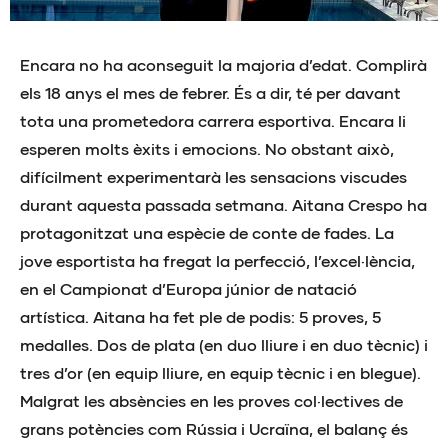
Encara no ha aconseguit la majoria d’edat. Complirà
els 18 anys el mes de febrer. És a dir, té per davant
tota una prometedora carrera esportiva. Encara li
esperen molts èxits i emocions. No obstant això,
difícilment experimentarà les sensacions viscudes
durant aquesta passada setmana. Aitana Crespo ha
protagonitzat una espècie de conte de fades. La
jove esportista ha fregat la perfecció, l’excel·lència,
en el Campionat d’Europa júnior de natació
artística. Aitana ha fet ple de podis: 5 proves, 5
medalles. Dos de plata (en duo lliure i en duo tècnic) i
tres d’or (en equip lliure, en equip tècnic i en blegue).
Malgrat les absències en les proves col·lectives de
grans potències com Rússia i Ucraïna, el balanç és