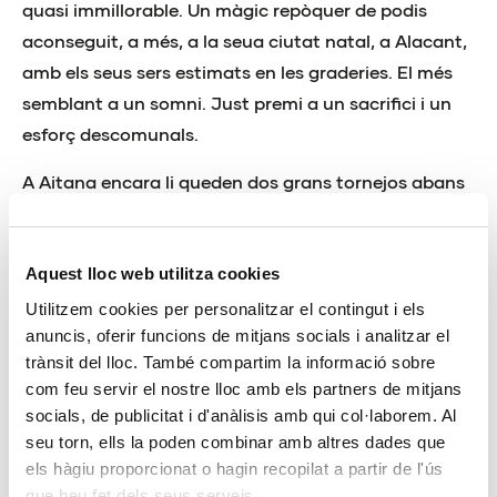
quasi immillorable. Un màgic repòquer de podis
aconseguit, a més, a la seua ciutat natal, a Alacant,
amb els seus sers estimats en les graderies. El més
semblant a un somni. Just premi a un sacrifici i un
esforç descomunals.
A Aitana encara li queden dos grans tornejos abans
de la conclusió de la temporada. Tots dos,
corresponents a la categoria júnior, etapa en la qual
encara romandrà en 2023. En pocs dies, del 15 al 17
Aquest lloc web utilitza cookies
de juliol, disputarà el Campionat d’Espanya a
Utilitzem cookies per personalitzar el contingut i els
anuncis, oferir funcions de mitjans socials i analitzar el
Sabadell. I, sobretot, a la fi d’agost, afrontarà el
trànsit del lloc. També compartim la informació sobre
Campionat del Món al Canadà. Dues noves
com feu servir el nostre lloc amb els partners de mitjans
oportunitats per a demostrar que el seu creixement
socials, de publicitat i d'anàlisis amb qui col·laborem. Al
no entrelluca ni límit ni sostre.
seu torn, ells la poden combinar amb altres dades que
els hàgiu proporcionat o hagin recopilat a partir de l'ús
que heu fet dels seus serveis.