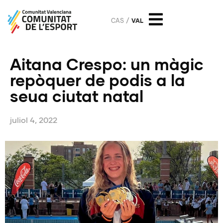
CAS
VAL
Aitana Crespo: un màgic
repòquer de podis a la
seua ciutat natal
juliol 4, 2022