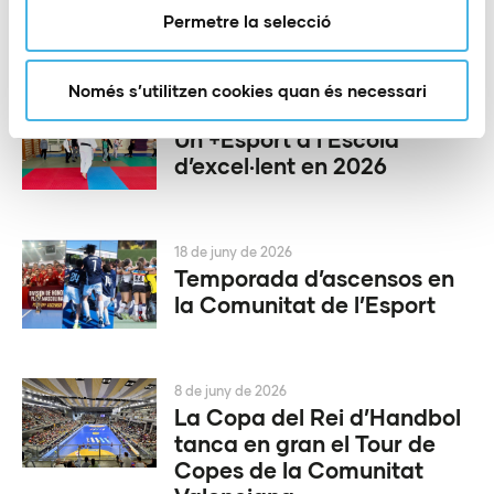
Noticias relacionadas
Permetre la selecció
Només s’utilitzen cookies quan és necessari
1 de juliol de 2026
Un +Esport a l’Escola
d’excel·lent en 2026
18 de juny de 2026
Temporada d’ascensos en
la Comunitat de l’Esport
8 de juny de 2026
La Copa del Rei d’Handbol
tanca en gran el Tour de
Copes de la Comunitat