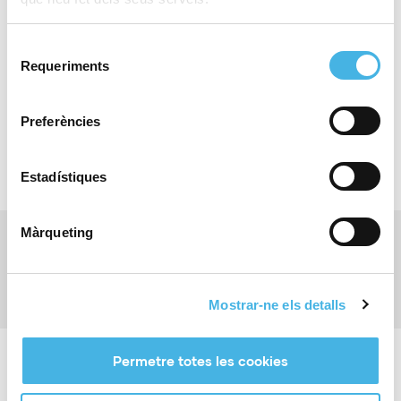
Selecció
Compartir:
Requeriments
de
consentiment
Preferències
Estadístiques
Màrqueting
Anterior
Beques acadèmic-esportives per a esportistes d’elit
Siguiente
Nous èxits en els Jocs Mediterranis
Mostrar-ne els detalls
Permetre totes les cookies