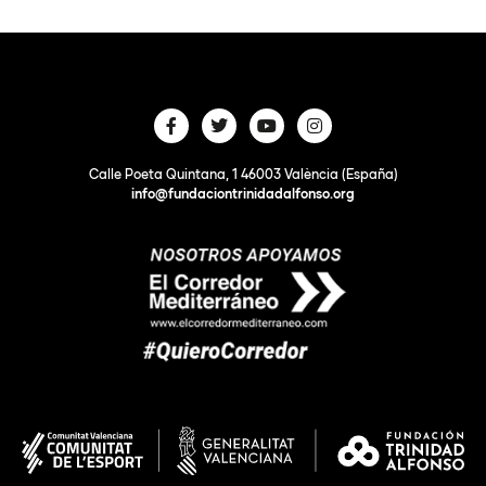
Calle Poeta Quintana, 1 46003 València (España)
info@fundaciontrinidadalfonso.org