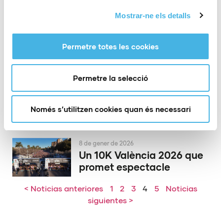
19 de gener de 2026
Mostrar-ne els detalls
El CBM Elx fa el primer pas
cap a quarts de final
d’EHF European Cup
Permetre totes les cookies
Permetre la selecció
13 de gener de 2026
El 10K València es corona
amb tres nous rècords
Només s’utilitzen cookies quan és necessari
8 de gener de 2026
Un 10K València 2026 que
promet espectacle
< Noticias anteriores
1
2
3
4
5
Noticias
siguientes >