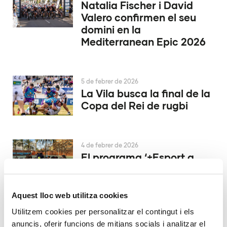
Natalia Fischer i David
Valero confirmen el seu
domini en la
Mediterranean Epic 2026
5 de febrer de 2026
La Vila busca la final de la
Copa del Rei de rugbi
4 de febrer de 2026
El programa ‘+Esport a
l’Escola’ arribarà a 26.000
xiquets i xiquetes de la
Comunitat Valenciana en
Aquest lloc web utilitza cookies
2026
Utilitzem cookies per personalitzar el contingut i els
anuncis, oferir funcions de mitjans socials i analitzar el