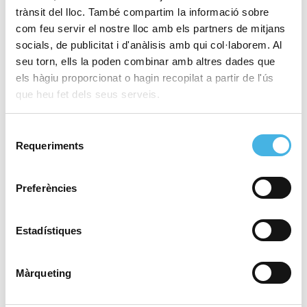
trànsit del lloc. També compartim la informació sobre
3 de febrer de 2026
com feu servir el nostre lloc amb els partners de mitjans
El Gran Premi
socials, de publicitat i d'anàlisis amb qui col·laborem. Al
Internacional d’Atletisme
seu torn, ells la poden combinar amb altres dades que
posa València en peu
els hàgiu proporcionat o hagin recopilat a partir de l'ús
que heu fet dels seus serveis.
30 de gener de 2026
Selecció
Un Gran Premi
Requeriments
de
Internacional de València
consentiment
2026 plagat d’estreles
Preferències
Estadístiques
26 de gener de 2026
Reacció i a quarts de final:
l’Elx trau múscul a Europa
Màrqueting