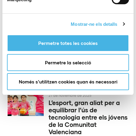
en la Comunitat de
l’Esport
Mostrar-ne els detalls
26 de novembre de 2025
Castelló va coronar a les
Permetre totes les cookies
campiones del Nacional
Base i la Copa d’Espanya
Permetre la selecció
de gimnasia rítmica per
conjunts
Només s’utilitzen cookies quan és necessari
21 de novembre de 2025
L’esport, gran aliat per a
equilibrar l’ús de
tecnologia entre els jóvens
de la Comunitat
Valenciana