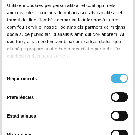
Europa
Utilitzem cookies per personalitzar el contingut i els
anuncis, oferir funcions de mitjans socials i analitzar el
trànsit del lloc. També compartim la informació sobre
com feu servir el nostre lloc amb els partners de mitjans
8 de desembre de 2025
Una Marató València cada
socials, de publicitat i d'anàlisis amb qui col·laborem. Al
any més històrica: més de
seu torn, ells la poden combinar amb altres dades que
30.000 finishers i una
els hàgiu proporcionat o hagin recopilat a partir de l'ús
marca mundial de l’any
que heu fet dels seus serveis.
Selecció
Requeriments
de
5 de desembre de 2025
Les portes del paradís de
consentiment
la marató ja estan obertes
Preferències
Estadístiques
4 de desembre de 2025
Cap de setmana de
taekwondo i rugbi inclusiu
Màrqueting