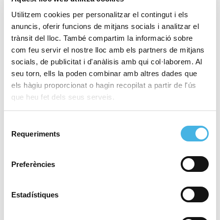
10 anys amb l’esport
Utilitzem cookies per personalitzar el contingut i els
universitari: la Fundació
anuncis, oferir funcions de mitjans socials i analitzar el
Trinidad Alfonso impulsa
trànsit del lloc. També compartim la informació sobre
una nova edició
com feu servir el nostre lloc amb els partners de mitjans
d’UniEsport
socials, de publicitat i d'anàlisis amb qui col·laborem. Al
seu torn, ells la poden combinar amb altres dades que
els hàgiu proporcionat o hagin recopilat a partir de l'ús
26 de febrer de 2026
que heu fet dels seus serveis.
València encén la metxa
de la seua primera Copa
Selecció
del Rei de voleibol
Requeriments
de
consentiment
Preferències
23 de febrer de 2026
La Comunitat Valenciana
Olympic Week corona als
Estadístiques
campions d’Espanya
d’ILCA 7, IQFOIL i Formula