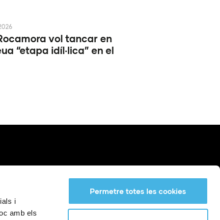
 2026
Rocamora vol tancar en
ua “etapa idíl·lica” en el
Permetre totes les cookies
als i
lloc amb els