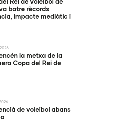
el Rei de voleibol de
va batre rècords
ncia, impacte mediàtic i
 2026
encén la metxa de la
mera Copa del Rei de
 2026
encià de voleibol abans
pa