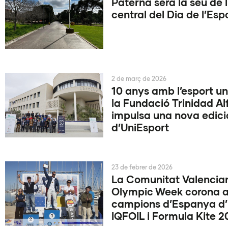
Paterna serà la seu de l
central del Dia de l’Esp
2 de març de 2026
10 anys amb l’esport uni
la Fundació Trinidad Al
impulsa una nova edici
d’UniEsport
23 de febrer de 2026
La Comunitat Valencia
Olympic Week corona a
campions d’Espanya d’
IQFOIL i Formula Kite 2