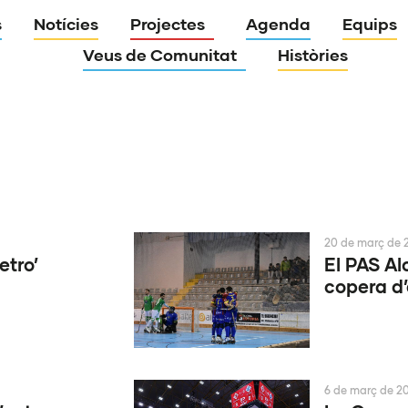
s
Notícies
Projectes
Agenda
Equips
Veus de Comunitat
Històries
20 de març de 
etro’
El PAS Al
copera d’
6 de març de 2