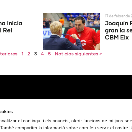
17 de febrer de
a inicia
Joaquín 
l Rei
gran la se
CBM Elx
teriores
1
2
3
4
5
Noticias siguientes >
cookies
nalitzar el contingut i els anuncis, oferir funcions de mitjans soci
oc. També compartim la informació sobre com feu servir el nostre 