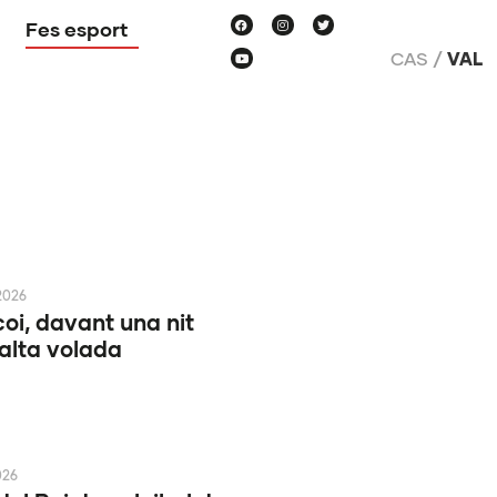
Fes esport
CAS
VAL
2026
coi, davant una nit
alta volada
026