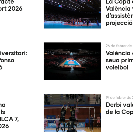
’acte
La Copa d
ort 2026
València 
d’assistè
projecció
26 de febrer de
versitari:
València 
fonso
seua pri
ó
voleibol
19 de febrer de
na
Derbi val
ls
de la Co
ILCA 7,
026