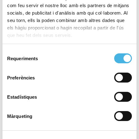
com feu servir el nostre lloc amb els partners de mitjans
socials, de publicitat i d'anàlisis amb qui col·laborem. Al
17 d'abril de 2026
Penyagolosa acull una
seu torn, ells la poden combinar amb altres dades que
batalla oberta entre grans
els hàgiu proporcionat o hagin recopilat a partir de l'ús
noms del trail
que heu fet dels seus serveis.
internacional
Selecció
Requeriments
de
consentiment
17 d'abril de 2026
Conqueridor València es
Preferències
juga la temporada a
Melilla
Estadístiques
2 d'abril de 2026
Màrqueting
DEKA: el fitness híbrid
s’expandix en la
Comunitat Valenciana