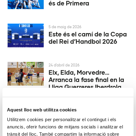
és de Primera
5 de maig de 2026
Este és el camí de la Copa
del Rei d’Handbol 2026
24 d'abril de 2026
Elx, Elda, Morvedre…
Arranca la fase final en la
Lliga Guerreres Iberdrola
Aquest lloc web utilitza cookies
20 d'abril de 2026
El fitness híbrid torna a
Utilitzem cookies per personalitzar el contingut i els
triomfar a València
anuncis, oferir funcions de mitjans socials i analitzar el
trànsit del lloc. També compartim la informació sobre