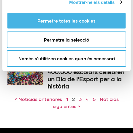
Mostrar-ne els detalls
Permetre totes les cookies
30 de març de 2026
Final d’infart per a una
permanència històrica del
Permetre la selecció
CV Benidorm
Només s’utilitzen cookies quan és necessari
27 de març de 2026
400.000 escolars celebren
un Dia de l’Esport per a la
història
< Noticias anteriores
1
2
3
4
5
Noticias
siguientes >