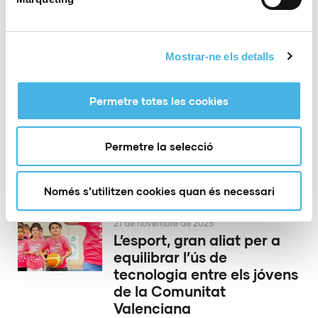
en la Comunitat de
l’Esport
Mostrar-ne els detalls
26 de novembre de 2025
Castelló va coronar a les
Permetre totes les cookies
campiones del Nacional
Base i la Copa d’Espanya
Permetre la selecció
de gimnasia rítmica per
conjunts
Només s’utilitzen cookies quan és necessari
21 de novembre de 2025
L’esport, gran aliat per a
equilibrar l’ús de
tecnologia entre els jóvens
de la Comunitat
Valenciana