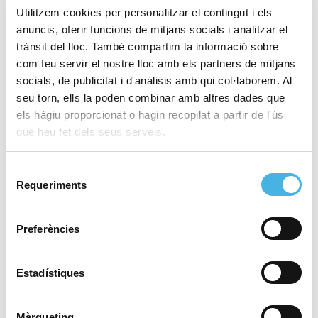
Europa
Utilitzem cookies per personalitzar el contingut i els
anuncis, oferir funcions de mitjans socials i analitzar el
trànsit del lloc. També compartim la informació sobre
com feu servir el nostre lloc amb els partners de mitjans
8 de desembre de 2025
Una Marató València cada
socials, de publicitat i d'anàlisis amb qui col·laborem. Al
any més històrica: més de
seu torn, ells la poden combinar amb altres dades que
30.000 finishers i una
els hàgiu proporcionat o hagin recopilat a partir de l'ús
marca mundial de l’any
que heu fet dels seus serveis.
Selecció
Requeriments
de
5 de desembre de 2025
Les portes del paradís de
consentiment
la marató ja estan obertes
Preferències
Estadístiques
4 de desembre de 2025
Cap de setmana de
taekwondo i rugbi inclusiu
Màrqueting