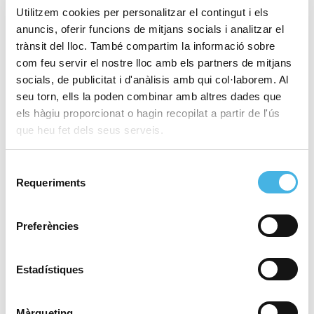
Europa
Utilitzem cookies per personalitzar el contingut i els
anuncis, oferir funcions de mitjans socials i analitzar el
trànsit del lloc. També compartim la informació sobre
com feu servir el nostre lloc amb els partners de mitjans
8 de desembre de 2025
Una Marató València cada
socials, de publicitat i d'anàlisis amb qui col·laborem. Al
any més històrica: més de
seu torn, ells la poden combinar amb altres dades que
30.000 finishers i una
els hàgiu proporcionat o hagin recopilat a partir de l'ús
marca mundial de l’any
que heu fet dels seus serveis.
Selecció
Requeriments
de
5 de desembre de 2025
Les portes del paradís de
consentiment
la marató ja estan obertes
Preferències
Estadístiques
4 de desembre de 2025
Cap de setmana de
taekwondo i rugbi inclusiu
Màrqueting