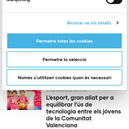
en la Comunitat de
l’Esport
Mostrar-ne els detalls
26 de novembre de 2025
Castelló va coronar a les
Permetre totes les cookies
campiones del Nacional
Base i la Copa d’Espanya
Permetre la selecció
de gimnasia rítmica per
conjunts
Només s’utilitzen cookies quan és necessari
21 de novembre de 2025
L’esport, gran aliat per a
equilibrar l’ús de
tecnologia entre els jóvens
de la Comunitat
Valenciana