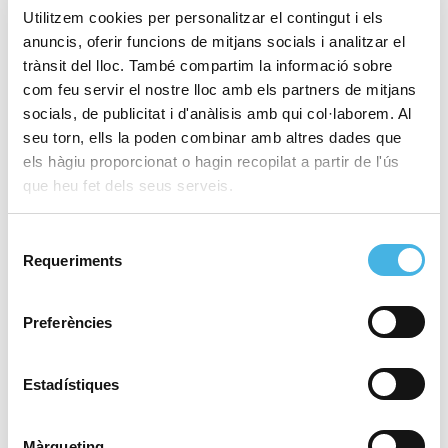
Europa
Utilitzem cookies per personalitzar el contingut i els
anuncis, oferir funcions de mitjans socials i analitzar el
trànsit del lloc. També compartim la informació sobre
com feu servir el nostre lloc amb els partners de mitjans
8 de desembre de 2025
Una Marató València cada
socials, de publicitat i d'anàlisis amb qui col·laborem. Al
any més històrica: més de
seu torn, ells la poden combinar amb altres dades que
30.000 finishers i una
els hàgiu proporcionat o hagin recopilat a partir de l'ús
marca mundial de l’any
que heu fet dels seus serveis.
Selecció
Requeriments
de
5 de desembre de 2025
Les portes del paradís de
consentiment
la marató ja estan obertes
Preferències
Estadístiques
4 de desembre de 2025
Cap de setmana de
taekwondo i rugbi inclusiu
Màrqueting