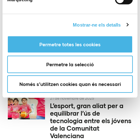
en la Comunitat de
l’Esport
Mostrar-ne els detalls
26 de novembre de 2025
Castelló va coronar a les
Permetre totes les cookies
campiones del Nacional
Base i la Copa d’Espanya
Permetre la selecció
de gimnasia rítmica per
conjunts
Només s’utilitzen cookies quan és necessari
21 de novembre de 2025
L’esport, gran aliat per a
equilibrar l’ús de
tecnologia entre els jóvens
de la Comunitat
Valenciana