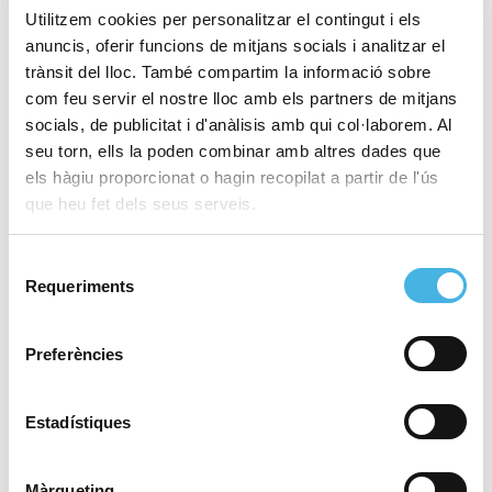
Europa
Utilitzem cookies per personalitzar el contingut i els
anuncis, oferir funcions de mitjans socials i analitzar el
trànsit del lloc. També compartim la informació sobre
com feu servir el nostre lloc amb els partners de mitjans
8 de desembre de 2025
Una Marató València cada
socials, de publicitat i d'anàlisis amb qui col·laborem. Al
any més històrica: més de
seu torn, ells la poden combinar amb altres dades que
30.000 finishers i una
els hàgiu proporcionat o hagin recopilat a partir de l'ús
marca mundial de l’any
que heu fet dels seus serveis.
Selecció
Requeriments
de
5 de desembre de 2025
Les portes del paradís de
consentiment
la marató ja estan obertes
Preferències
Estadístiques
4 de desembre de 2025
Cap de setmana de
taekwondo i rugbi inclusiu
Màrqueting