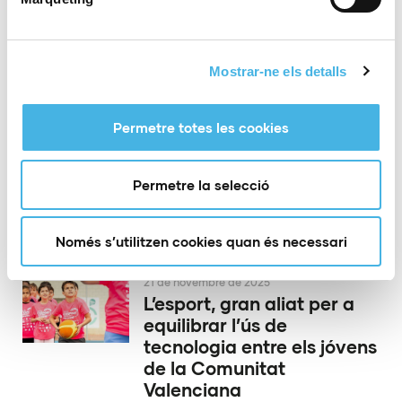
en la Comunitat de
l’Esport
Mostrar-ne els detalls
26 de novembre de 2025
Castelló va coronar a les
Permetre totes les cookies
campiones del Nacional
Base i la Copa d’Espanya
Permetre la selecció
de gimnasia rítmica per
conjunts
Només s’utilitzen cookies quan és necessari
21 de novembre de 2025
L’esport, gran aliat per a
equilibrar l’ús de
tecnologia entre els jóvens
de la Comunitat
Valenciana