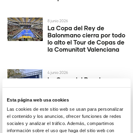
8 junio 2026
La Copa del Rey de
Balonmano cierra por todo
lo alto el Tour de Copas de
la Comunitat Valenciana
4 junio 2026
La Copa del Rey de
Balonmano se decide en
Alicante
Esta página web usa cookies
Las cookies de este sitio web se usan para personalizar
el contenido y los anuncios, ofrecer funciones de redes
29 mayo 2026
El Valencia Club de
sociales y analizar el tráfico. Además, compartimos
Hockey asciende a la
información sobre el uso que haga del sitio web con