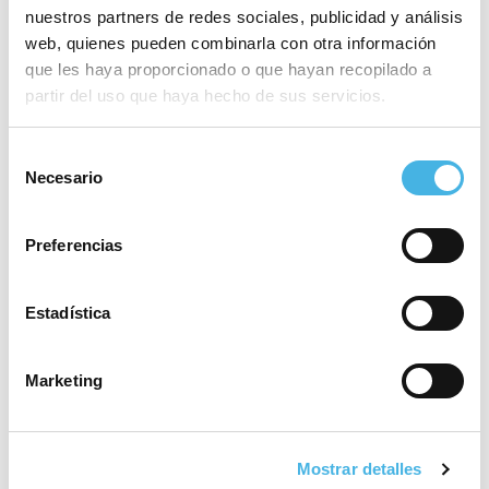
máxima catogoría
nuestros partners de redes sociales, publicidad y análisis
web, quienes pueden combinarla con otra información
que les haya proporcionado o que hayan recopilado a
partir del uso que haya hecho de sus servicios.
28 mayo 2026
El Valencia Club de
Hockey, a brindar el tercer
Selección
Necesario
ascenso de la temporada
de
en la Comunitat de
consentimiento
l’Esport
Preferencias
Estadística
25 mayo 2026
Fertiberia Puerto Sagunto
obra el ascenso a Asobal
Marketing
21 mayo 2026
Mostrar detalles
Valencia volverá a acoger