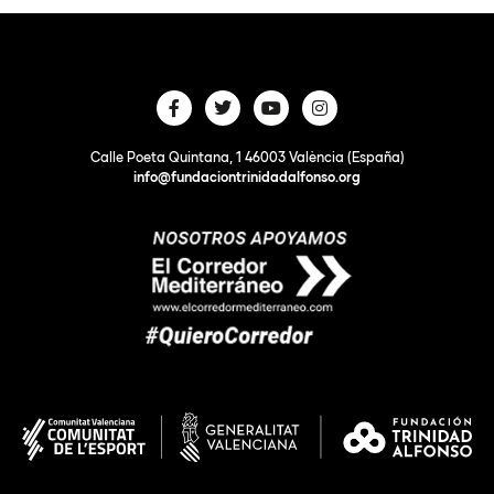
Calle Poeta Quintana, 1 46003 València (España)
info@fundaciontrinidadalfonso.org