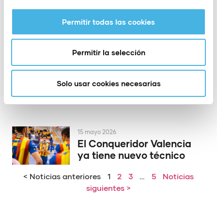
la Copa del Rey de
voleibol
Permitir todas las cookies
Permitir la selección
19 mayo 2026
El PAS Alcoy rinde
homenaje a dos de sus
Solo usar cookies necesarias
héroes de Europa
15 mayo 2026
El Conqueridor Valencia
ya tiene nuevo técnico
< Noticias anteriores
1
2
3
…
5
Noticias
siguientes >