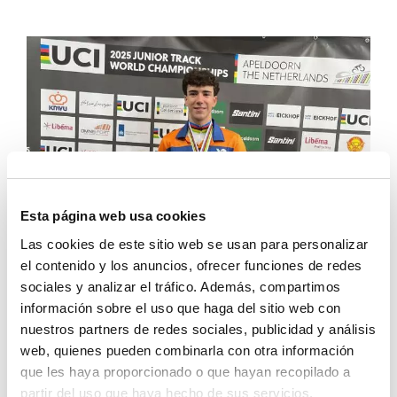
Esta página web usa cookies
Las cookies de este sitio web se usan para personalizar
el contenido y los anuncios, ofrecer funciones de redes
sociales y analizar el tráfico. Además, compartimos
información sobre el uso que haga del sitio web con
nuestros partners de redes sociales, publicidad y análisis
“Cada día me lo voy creyendo más
”, aseguró. Y es
web, quienes pueden combinarla con otra información
que, tras no lograr los metales en el Europeo,
que les haya proporcionado o que hayan recopilado a
“había preparado el Mundial a conciencia,
partir del uso que haya hecho de sus servicios.