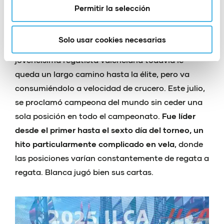
Todavía más precoz que Igual es una regatista
Permitir la selección
que juega fuerte desde muy abajo. Blanca
Ferrando compite en clase ILCA 4, la antesala de
Solo usar cookies necesarias
ILCA 6, la modalidad olímpica femenina. A la
jovencísima regatista valenciana todavía le
queda un largo camino hasta la élite, pero va
consumiéndolo a velocidad de crucero. Este julio,
se proclamó campeona del mundo sin ceder una
sola posición en todo el campeonato.
Fue líder
desde el primer hasta el sexto día del torneo, un
hito particularmente complicado en vela
, donde
las posiciones varían constantemente de regata a
regata. Blanca jugó bien sus cartas.