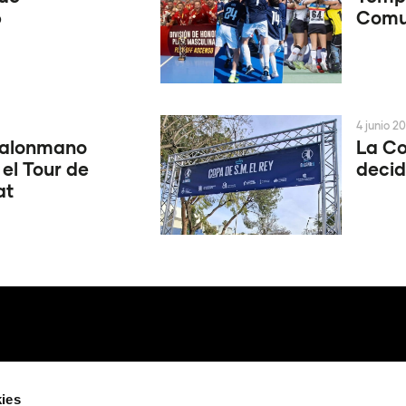
6
Comun
4 junio 2
Balonmano
La Co
 el Tour de
decid
at
ies