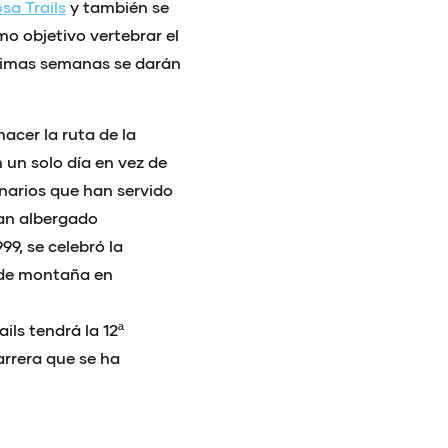
a Trails
y también se
o objetivo vertebrar el
róximas semanas se darán
acer la ruta de la
un solo día en vez de
narios que han servido
han albergado
99, se celebró la
 de montaña en
ls tendrá la 12ª
arrera que se ha