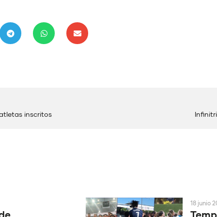
atletas inscritos
Infinit
18 junio 
 de
Tempo