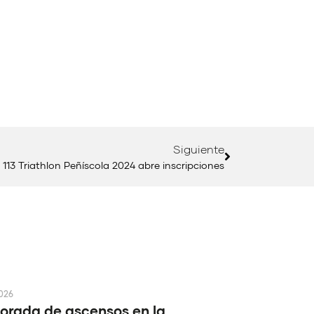
Siguiente
ri 113 Triathlon Peñíscola 2024 abre inscripciones
2026
rada de ascensos en la