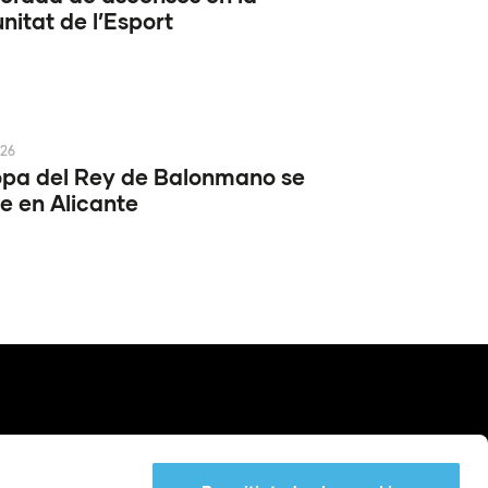
itat de l’Esport
026
pa del Rey de Balonmano se
e en Alicante