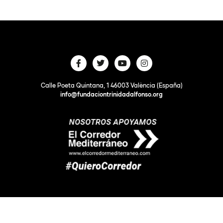
Calle Poeta Quintana, 1 46003 València (España)
info@fundaciontrinidadalfonso.org