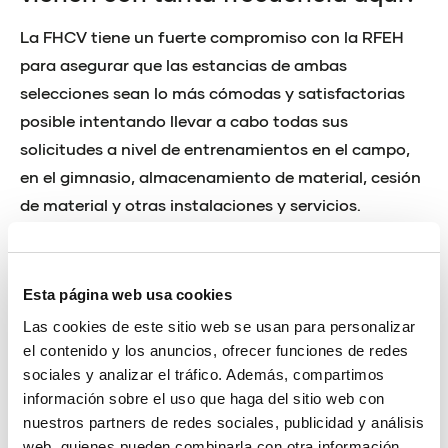
La FHCV tiene un fuerte compromiso con la RFEH
para asegurar que las estancias de ambas
selecciones sean lo más cómodas y satisfactorias
posible intentando llevar a cabo todas sus
solicitudes a nivel de entrenamientos en el campo,
en el gimnasio, almacenamiento de material, cesión
de material y otras instalaciones y servicios.
Además, contamos con dos campos de hockey
hierba en un estado muy bueno y pronto podremos
inaugurar el tercer campo. Esto junto a las
Esta página web usa cookies
facilidades logísticas y el clima de Valencia, son los
Las cookies de este sitio web se usan para personalizar
factores principales por los que ambas selecciones
el contenido y los anuncios, ofrecer funciones de redes
se encuentran aquí como en su casa.
sociales y analizar el tráfico. Además, compartimos
información sobre el uso que haga del sitio web con
Las #Redsticks han conseguido
nuestros partners de redes sociales, publicidad y análisis
sus últimas dos clasificaciones
web, quienes pueden combinarla con otra información