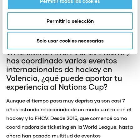
Permitir todas las cookies
proclamen campeonas en Valencia, es mérito de
ellas y de su staff.
Permitir la selección
Este verano, has sido regidora del
Mundial de Terrassa, en los
Solo usar cookies necesarias
partidos de la FIH Pro League 2022
en la última Final Four de Madrid y
has coordinado varios eventos
internacionales de hockey en
Valencia, ¿qué puede aportar tu
experiencia al Nations Cup?
Aunque el tiempo pasa muy deprisa ya son casi 7
años estando relacionada de un modo u otro con el
hockey y la FHCV. Desde 2015, que comencé como
coordinadora de ticketing en la World League, hasta
ahora han pasado multitud de eventos