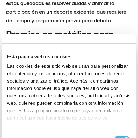
estas quedadas es resolver dudas y animar la
participación en un deporte exigente, que requiere
de tiempo y preparación previa para debutar.
Premios en metálico para
clubes con mayor
participación
Esta página web usa cookies
Las cookies de este sitio web se usan para personalizar
La mayor participación en las 3 pruebas del circuito
el contenido y los anuncios, ofrecer funciones de redes
supondrá para los clubes la posibilidad de alcanzar
sociales y analizar el tráfico. Además, compartimos
importantes premios en metálico, siendo de 1.000 €
información sobre el uso que haga del sitio web con
para el 1er club, 600 € para el 2º y 300 € para el 3º.
nuestros partners de redes sociales, publicidad y análisis
Con este premio desde la Organización se pretende
web, quienes pueden combinarla con otra información
que les haya proporcionado o que hayan recopilado a
incentivar no solo la inscripción de más y más
partir del uso que haya hecho de sus servicios.
participantes, sino también el atractivo de la
licencia federativa, activada desde la Federació de
Selección
Triatló de la Comunitat Valenciana. En este sentido,