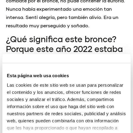
combate por el bronce, no pude contener la euforia.
Nunca había experimentado una emoción tan
intensa. Sentí alegría, pero también alivio. Era un
resultado muy perseguido y soñado.
¿Qué significa este bronce?
Porque este año 2022 estaba
siendo complicado, ¿verdad?
Aunque suene a tópico, esta medalla representa la
Esta página web usa cookies
recompensa a todo el esfuerzo, a todo el trabajo, y a
Las cookies de este sitio web se usan para personalizar
todos los buenos y los malos momentos de los
el contenido y los anuncios, ofrecer funciones de redes
últimos meses. En efecto, no está siendo un curso
sociales y analizar el tráfico. Además, compartimos
fácil, pero nunca me he rendido. Además, he
información sobre el uso que haga del sitio web con
nuestros partners de redes sociales, publicidad y análisis
conseguido alcanzar mi mejor momento de forma,
web, quienes pueden combinarla con otra información
tanto mental como físico, en el instante adecuado.
que les haya proporcionado o que hayan recopilado a
Quiero agradecer todo el apoyo recibido por parte