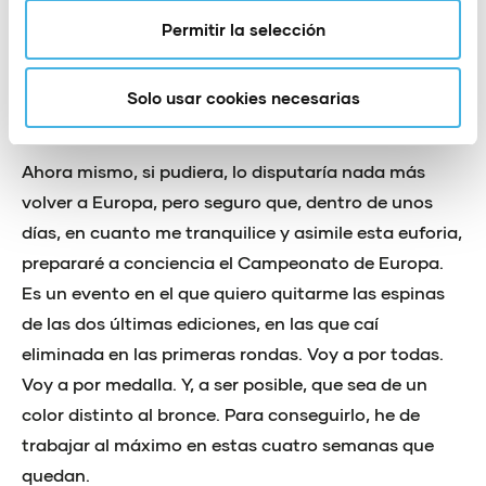
se celebra en Praga. Con la
Permitir la selección
adrenalina del bronce
mundialista, ¿te gustaría que
Solo usar cookies necesarias
el Europeo llegara ya mismo?
Ahora mismo, si pudiera, lo disputaría nada más
volver a Europa, pero seguro que, dentro de unos
días, en cuanto me tranquilice y asimile esta euforia,
prepararé a conciencia el Campeonato de Europa.
Es un evento en el que quiero quitarme las espinas
de las dos últimas ediciones, en las que caí
eliminada en las primeras rondas. Voy a por todas.
Voy a por medalla. Y, a ser posible, que sea de un
color distinto al bronce. Para conseguirlo, he de
trabajar al máximo en estas cuatro semanas que
quedan.